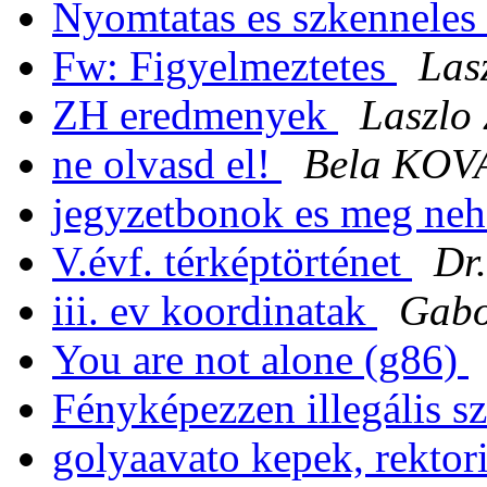
Nyomtatas es szkenneles
Fw: Figyelmeztetes
Las
ZH eredmenyek
Laszlo 
ne olvasd el!
Bela KOV
jegyzetbonok es meg ne
V.évf. térképtörténet
Dr.
iii. ev koordinatak
Gab
You are not alone (g86)
Fényképezzen illegális s
golyaavato kepek, rektor