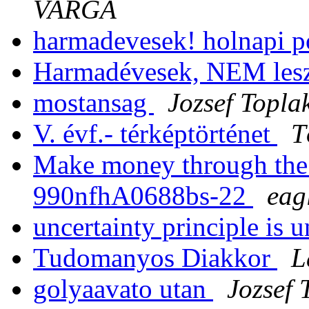
VARGA
harmadevesek! holnapi p
Harmadévesek, NEM les
mostansag
Jozsef Topla
V. évf.- térképtörténet
T
Make money through the 
990nfhA0688bs-22
eag
uncertainty principle is 
Tudomanyos Diakkor
L
golyaavato utan
Jozsef 