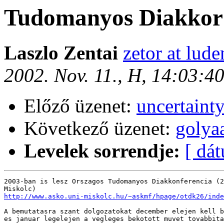
Tudomanyos Diakkor
Laszlo Zentai
zetor at lude
2002. Nov. 11., H, 14:03:4
Előző üzenet:
uncertainty
Következő üzenet:
golya
Levelek sorrendje:
[ dá
2003-ban is lesz Orszagos Tudomanyos Diakkonferencia (2
http://www.asko.uni-miskolc.hu/~askmf/hpage/otdk26/inde
A bemutatasra szant dolgozatokat december elejen kell b
es januar legelejen a vegleges bekotott muvet tovabbita