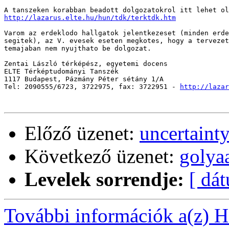
http://lazarus.elte.hu/hun/tdk/terktdk.htm
Varom az erdeklodo hallgatok jelentkezeset (minden erde
segitek), az V. evesek eseten megkotes, hogy a tervezet
temajaban nem nyujthato be dolgozat.

Zentai László térképész, egyetemi docens

ELTE Térképtudományi Tanszék

1117 Budapest, Pázmány Péter sétány 1/A

Tel: 2090555/6723, 3722975, fax: 3722951 - 
http://lazar
Előző üzenet:
uncertainty
Következő üzenet:
golya
Levelek sorrendje:
[ dá
További információk a(z) Ha