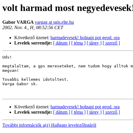
volt harmad most negyedevesek!
Gabor VARGA
vargag at sgis.elte.hu
2002. Nov. 4., H, 08:52:56 CET
Következő üzenet:
harmadevesek! holnapi pot geod. ora
Levelek sorrendje:
[ dátum ]
[ téma ]
[ tárgy ]
[ szerző ]
Udv!

megtalaltam, a gps mereseteket, nem tudom hogy alltok m
megvan!

Tovabbi kellemes idotoltest.

Varga Gabor sk.

Következő üzenet:
harmadevesek! holnapi pot geod. ora
Levelek sorrendje:
[ dátum ]
[ téma ]
[ tárgy ]
[ szerző ]
További információk a(z) Hallgato levelezőlistáról