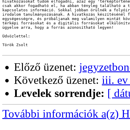
hivatkozásokat tudom elfogadni, azaz egy 'térképtörténe
csak akkor fogadható el, ha abban tényleg található a t
kapcsolatos információ. Sokkal jobban örülnék a folyóir
irodalom tanulmányozásának. A hivatkozás készítésénél f
egységességre, és próbáljanak meg valamilyen mintát köv
térképi forrásokat és a digitális forrásokat elkülönítv
ügyelve arra, hogy a forrás azonosítható legyen!

Üdvözlettel:

Török Zsolt

Előző üzenet:
jegyzetbon
Következő üzenet:
iii. e
Levelek sorrendje:
[ dá
További információk a(z) Ha