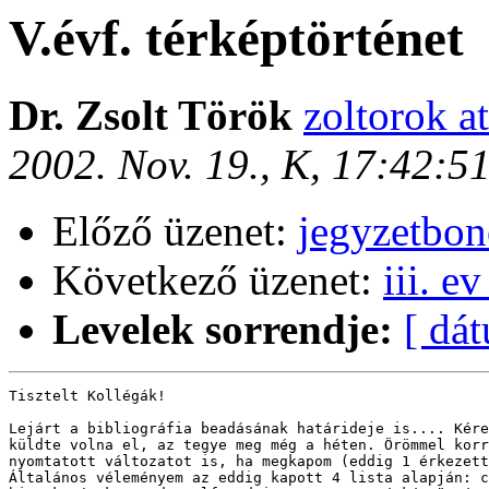
V.évf. térképtörténet
Dr. Zsolt Török
zoltorok at
2002. Nov. 19., K, 17:42:5
Előző üzenet:
jegyzetbon
Következő üzenet:
iii. e
Levelek sorrendje:
[ dá
Tisztelt Kollégák! 

Lejárt a bibliográfia beadásának határideje is.... Kére
küldte volna el, az tegye meg még a héten. Örömmel korr
nyomtatott változatot is, ha megkapom (eddig 1 érkezett
Általános véleményem az eddig kapott 4 lista alapján: c