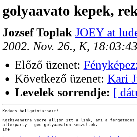
golyaavato kepek, rek
Jozsef Toplak
JOEY at lude
2002. Nov. 26., K, 18:03:4
Előző üzenet:
Fényképezz
Következő üzenet:
Kari 
Levelek sorrendje:
[ dá
Kedves hallgatotarsaim!

Kozkivanatra vegre alljon itt a link, ami a fergeteges 
afterparty - geo golyaavaton keszultek.

Ime:
