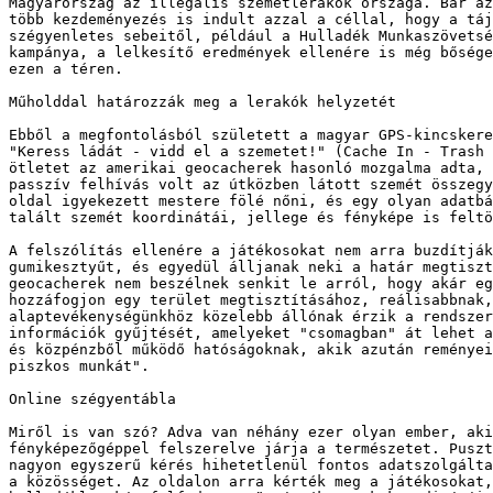
Magyarország az illegális szemétlerakók országa. Bár az
több kezdeményezés is indult azzal a céllal, hogy a táj
szégyenletes sebeitől, például a Hulladék Munkaszövetsé
kampánya, a lelkesítő eredmények ellenére is még bősége
ezen a téren.

Műholddal határozzák meg a lerakók helyzetét

Ebből a megfontolásból született a magyar GPS-kincskere
"Keress ládát - vidd el a szemetet!" (Cache In - Trash 
ötletet az amerikai geocacherek hasonló mozgalma adta, 
passzív felhívás volt az útközben látott szemét összegy
oldal igyekezett mestere fölé nőni, és egy olyan adatbá
talált szemét koordinátái, jellege és fényképe is feltö
A felszólítás ellenére a játékosokat nem arra buzdítják
gumikesztyűt, és egyedül álljanak neki a határ megtiszt
geocacherek nem beszélnek senkit le arról, hogy akár eg
hozzáfogjon egy terület megtisztításához, reálisabbnak,
alaptevékenységünkhöz közelebb állónak érzik a rendszer
információk gyűjtését, amelyeket "csomagban" át lehet a
és közpénzből működő hatóságoknak, akik azután reményei
piszkos munkát".

Online szégyentábla

Miről is van szó? Adva van néhány ezer olyan ember, aki
fényképezőgéppel felszerelve járja a természetet. Puszt
nagyon egyszerű kérés hihetetlenül fontos adatszolgálta
a közösséget. Az oldalon arra kérték meg a játékosokat,