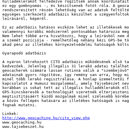
hulladéklerakót felfedezve rögzítsék annak koordinátáit
ez egy gombnyomás -, és készítsenek fotót róla. A geoca
rendszeresített részén lehetőség van az adatok feltölté
egységes szerkezetű adatbázis készülhet a szégyenfoltok
leírásáról, képéről.

Ez az adatbázis hatásos eszköze lehet az illetékesek mo
valamennyi korábbi módszernél pontosabban határozza meg
Nem lehet többé arra hivatkozni, hogy a leírásból nem d
a szemét pozíciója - remélhetőleg néhány kézi GPS-be tö
akad pénz az illetékes környezetvédelmi hatóságok költs
Gyarapodó adatbázis

A nyáron létrehozott CITO adatbázis működésének első ta
kedvezőek. Jelenleg illegális 31 lerakó adatai találhat
geocacherek számára lassan rutinná válik a "szembejövő"
adatainak gyors rögzítése, így remény van arra, hogy mi
minél több lerakó regisztrálása. A honlap üzemeltetői f
kapcsolatot a Humusz mozgalommal, amely Tájsebészet nev
korábban is sokat tett az illegális hulladéklerakók ell
GPS-kincskeresők a technológiát szeretnék elterjeszteni
megtisztításáért küzdő mozgalmak minél szélesebb körébe
a közös fellépés hatására az illetékes hatóságok is nag
fognak mutatni.

http://www.geocaching.hu/cito_view.php

www.geocaching.hu

www.tajsebeszet.hu
