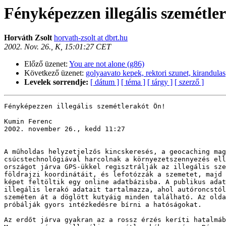
Fényképezzen illegális szemétle
Horváth Zsolt
horvath-zsolt at dbrt.hu
2002. Nov. 26., K, 15:01:27 CET
Előző üzenet:
You are not alone (g86)
Következő üzenet:
golyaavato kepek, rektori szunet, kirandulas
Levelek sorrendje:
[ dátum ]
[ téma ]
[ tárgy ]
[ szerző ]
Fényképezzen illegális szemétlerakót Ön!

Kumin Ferenc

2002. november 26., kedd 11:27

A műholdas helyzetjelzős kincskeresés, a geocaching mag
csúcstechnológiával harcolnak a környezetszennyezés ell
országot járva GPS-ükkel regisztrálják az illegális sze
földrajzi koordinátáit, és lefotózzák a szemetet, majd 
képet feltöltik egy online adatbázisba. A publikus adat
illegális lerakó adatait tartalmazza, ahol autóroncstól
szeméten át a döglött kutyáig minden található. Az olda
próbálják gyors intézkedésre bírni a hatóságokat.

Az erdőt járva gyakran az a rossz érzés keríti hatalmáb