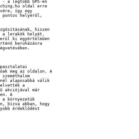
 - a legtöbb GPS-en

ching.hu oldal erre

sére, így egy

 pontos helyéről,

zgósításának, hiszen

 a lerakók helyét.

erül ki egyértelműen

rténő beruházásra

égvetésében.

pasztalatai

óak meg az oldalon. A

 szeméthalom

nél alaposabbá válik

elvették a

ű akciójával már

en. A

 a környezetük

n, bízva abban, hogy

yobb érdeklődést
