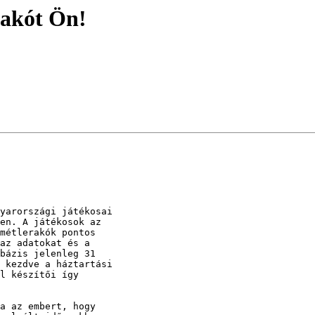
rakót Ön!
yarországi játékosai

en. A játékosok az

métlerakók pontos

az adatokat és a

bázis jelenleg 31

 kezdve a háztartási

l készítői így

a az embert, hogy
