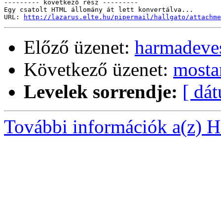
--------- következő rész ---------

Egy csatolt HTML állomány át lett konvertálva...

URL: 
http://lazarus.elte.hu/pipermail/hallgato/attachme
Előző üzenet:
harmadeves
Következő üzenet:
mosta
Levelek sorrendje:
[ dá
További információk a(z) Ha