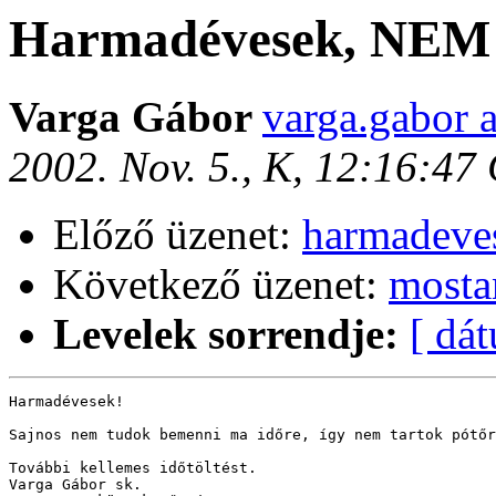
Harmadévesek, NEM l
Varga Gábor
varga.gabor 
2002. Nov. 5., K, 12:16:47
Előző üzenet:
harmadeves
Következő üzenet:
mosta
Levelek sorrendje:
[ dá
Harmadévesek!

Sajnos nem tudok bemenni ma időre, így nem tartok pótőr
További kellemes időtöltést.

Varga Gábor sk.
