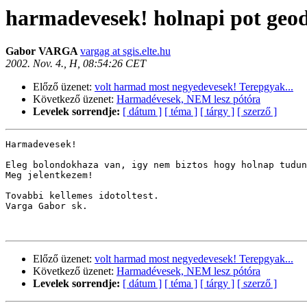
harmadevesek! holnapi pot geod
Gabor VARGA
vargag at sgis.elte.hu
2002. Nov. 4., H, 08:54:26 CET
Előző üzenet:
volt harmad most negyedevesek! Terepgyak...
Következő üzenet:
Harmadévesek, NEM lesz pótóra
Levelek sorrendje:
[ dátum ]
[ téma ]
[ tárgy ]
[ szerző ]
Harmadevesek!

Eleg bolondokhaza van, igy nem biztos hogy holnap tudun
Meg jelentkezem!

Tovabbi kellemes idotoltest.

Varga Gabor sk.

Előző üzenet:
volt harmad most negyedevesek! Terepgyak...
Következő üzenet:
Harmadévesek, NEM lesz pótóra
Levelek sorrendje:
[ dátum ]
[ téma ]
[ tárgy ]
[ szerző ]