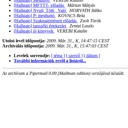
[Hallgato] Meghívó
VEREBI Katalin
[Hallgato] MFTTT- előadás
Márton Mátyás
[Hallgato] Nyuli, Tóth , Való
HORVATH Ildiko
[Hallgato] P: meghajtó
KOVACS Bela
[Hallgato] Szakmatörténeti előadás
Zsolt Török
[Hallgato] tanszéki értekezlet
Zentai Laszlo
[Hallgato] új könyvek
VEREBI Katalin
Utolsó levél időpontja:
2009. Már. 31., K, 14:47:15 CEST
Archíválás időpontja:
2009. Már. 31., K, 15:47:03 CEST
Levelek sorrendje:
[ téma ]
[ szerző ]
[ dátum ]
További információk erről a listáról...
Az archívum a Pipermail 0.09 (Mailman edition) verzójával készült.