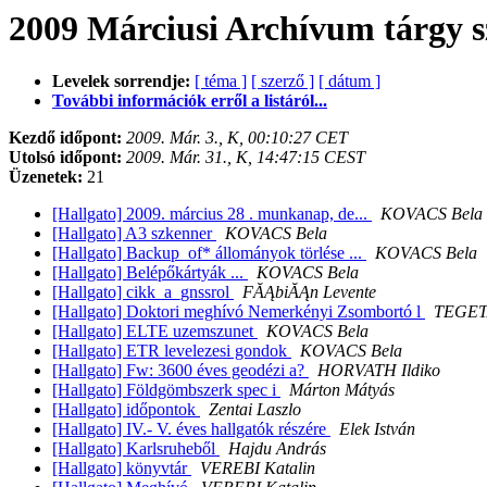
2009 Márciusi Archívum tárgy s
Levelek sorrendje:
[ téma ]
[ szerző ]
[ dátum ]
További információk erről a listáról...
Kezdő időpont:
2009. Már. 3., K, 00:10:27 CET
Utolsó időpont:
2009. Már. 31., K, 14:47:15 CEST
Üzenetek:
21
[Hallgato] 2009. március 28 . munkanap, de...
KOVACS Bela
[Hallgato] A3 szkenner
KOVACS Bela
[Hallgato] Backup_of* állományok törlése ...
KOVACS Bela
[Hallgato] Belépőkártyák ...
KOVACS Bela
[Hallgato] cikk_a_gnssrol
FĂĄbiĂĄn Levente
[Hallgato] Doktori meghívó Nemerkényi Zsombortó l
TEGE
[Hallgato] ELTE uzemszunet
KOVACS Bela
[Hallgato] ETR levelezesi gondok
KOVACS Bela
[Hallgato] Fw: 3600 éves geodézi a?
HORVATH Ildiko
[Hallgato] Földgömbszerk spec i
Márton Mátyás
[Hallgato] időpontok
Zentai Laszlo
[Hallgato] IV.- V. éves hallgatók részére
Elek István
[Hallgato] Karlsruheből
Hajdu András
[Hallgato] könyvtár
VEREBI Katalin