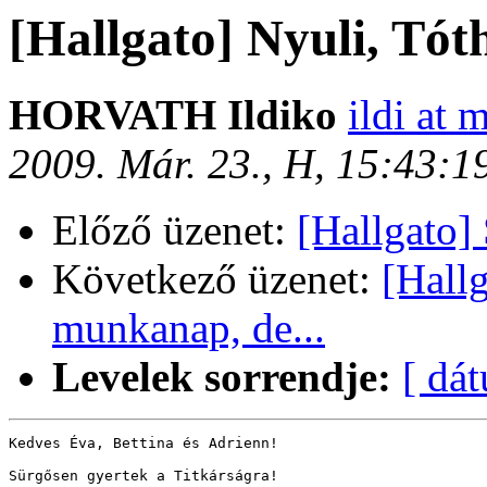
[Hallgato] Nyuli, Tóth
HORVATH Ildiko
ildi at 
2009. Már. 23., H, 15:43:
Előző üzenet:
[Hallgato]
Következő üzenet:
[Hallg
munkanap, de...
Levelek sorrendje:
[ dá
Kedves Éva, Bettina és Adrienn!

Sürgősen gyertek a Titkárságra!
