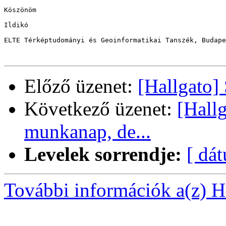
Köszönöm

Ildikó

ELTE Térképtudományi és Geoinformatikai Tanszék, Budape
Előző üzenet:
[Hallgato]
Következő üzenet:
[Hallg
munkanap, de...
Levelek sorrendje:
[ dá
További információk a(z) Ha