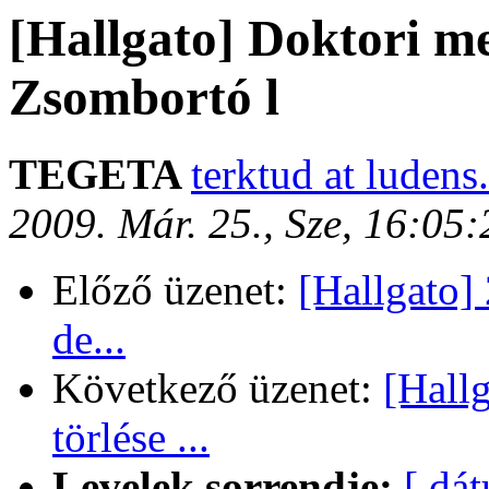
[Hallgato] Doktori 
Zsombortó l
TEGETA
terktud at ludens.
2009. Már. 25., Sze, 16:05
Előző üzenet:
[Hallgato]
de...
Következő üzenet:
[Hall
törlése ...
Levelek sorrendje:
[ dá