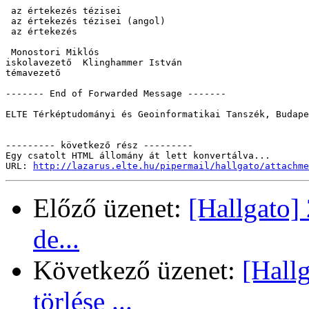
 az értekezés tézisei 

 az értekezés tézisei (angol) 

 az értekezés 

 Monostori Miklós

iskolavezető  Klinghammer István

témavezető

------- End of Forwarded Message -------

ELTE Térképtudományi és Geoinformatikai Tanszék, Budape
--------- következő rész ---------

Egy csatolt HTML állomány át lett konvertálva...

URL: 
http://lazarus.elte.hu/pipermail/hallgato/attachme
Előző üzenet:
[Hallgato]
de...
Következő üzenet:
[Hall
törlése ...