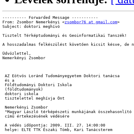
---------- Forwarded Message -----------

From: Zsombor Nemerkényi <
zsombor76 at gmail.com
> 

Subject: doktori meghívó

Tisztelt Térképtudományi és Geoinformatikai Tanszék!

A hosszadalmas felkészülést követően kicsit késve, de n
Üdvözlettel,

Nemerkényi Zsombor

 AZ Eötvös Loránd Tudományegyetem Doktori tanácsa 

 és a 

 Földtudományi Doktori Iskola 

 (földtudományok) 

 doktori iskola 

 tisztelettel meghívja Önt 

 Nemerkényi Zsombor 

 "Magyar László térképészeti munkájának összehasonlító 
 című értekezésének védésére 

 A védés időpontja: 2009. III. 27. 14:00:00 

 helye: ELTE TTK Északi Tömb, Kari Tanácsterem 
