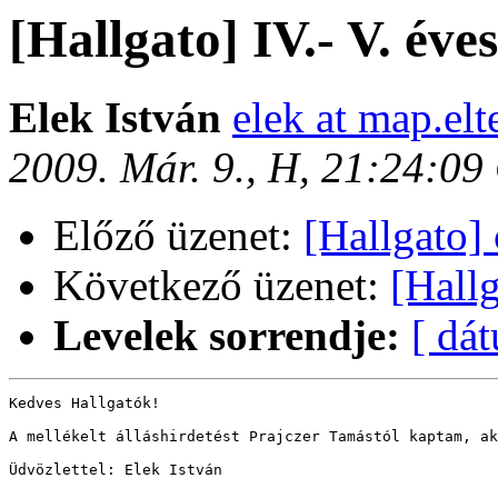
[Hallgato] IV.- V. éve
Elek István
elek at map.elt
2009. Már. 9., H, 21:24:0
Előző üzenet:
[Hallgato]
Következő üzenet:
[Hall
Levelek sorrendje:
[ dá
Kedves Hallgatók!

A mellékelt álláshirdetést Prajczer Tamástól kaptam, ak
Üdvözlettel: Elek István
