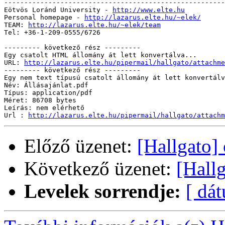
-------------------------------------------------------
Eötvös Loránd University - 
http://www.elte.hu
Personal homepage - 
http://lazarus.elte.hu/~elek/
TEAM: 
http://lazarus.elte.hu/~elek/team
Tel: +36-1-209-0555/6726

--------- következő rész ---------

Egy csatolt HTML állomány át lett konvertálva...

URL: 
http://lazarus.elte.hu/pipermail/hallgato/attachme
--------- következő rész ---------

Egy nem text típusú csatolt állomány át lett konvertálv
Név: Állásajánlat.pdf

Típus: application/pdf

Méret: 86708 bytes

Leírás: nem elérhető

Url : 
http://lazarus.elte.hu/pipermail/hallgato/attachm
Előző üzenet:
[Hallgato]
Következő üzenet:
[Hall
Levelek sorrendje:
[ dá