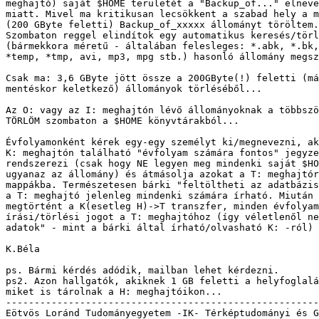
meghajtó) saját $HOME területét a "Backup_of..." elneve
miatt. Mivel ma kritikusan lecsökkent a szabad hely a m
(200 GByte feletti) Backup_of_xxxxx állományt töröltem.

Szombaton reggel elindítok egy automatikus keresés/törl
(bármekkora méretű - általában felesleges: *.abk, *.bk,
*temp, *tmp, avi, mp3, mpg stb.) hasonló állomány megsz
Csak ma: 3,6 GByte jött össze a 200GByte(!) feletti (má
mentéskor keletkező) állományok törléséből... 

Az O: vagy az I: meghajtón lévő állományoknak a többszö
TÖRLÖM szombaton a $HOME könyvtárakból...

Évfolyamonként kérek egy-egy személyt ki/megnevezni, ak
K: meghajtón található "évfolyam számára fontos" jegyze
rendszerezi (csak hogy NE legyen meg mindenki saját $HO
ugyanaz az állomány) és átmásolja azokat a T: meghajtór
mappákba. Természetesen bárki "feltöltheti az adatbázis
a T: meghajtó jelenleg mindenki számára írható. Miután 
megtörtént a K(esetleg H)->T transzfer, minden évfolyam
írási/törlési jogot a T: meghajtóhoz (így véletlenől ne
adatok" - mint a bárki által írható/olvasható K: -ról)

K.Béla

ps. Bármi kérdés adódik, mailban lehet kérdezni.

ps2. Azon hallgatók, akiknek 1 GB feletti a helyfoglalá
miket is tárolnak a H: meghajtóikon...

-------------------------------------------------------
Eötvös Loránd Tudományegyetem -IK- Térképtudományi és G