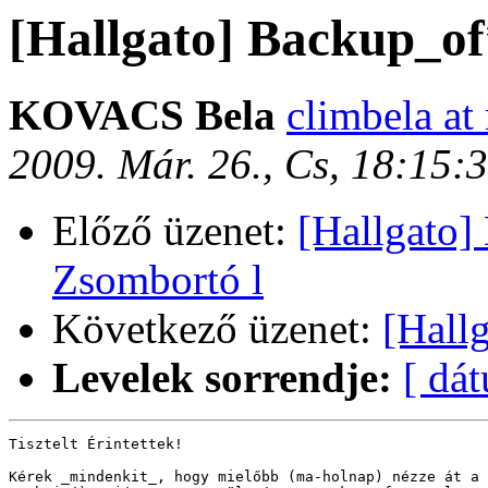
[Hallgato] Backup_of*
KOVACS Bela
climbela at
2009. Már. 26., Cs, 18:15
Előző üzenet:
[Hallgato]
Zsombortó l
Következő üzenet:
[Hall
Levelek sorrendje:
[ dá
Tisztelt Érintettek!

Kérek _mindenkit_, hogy mielőbb (ma-holnap) nézze át a 