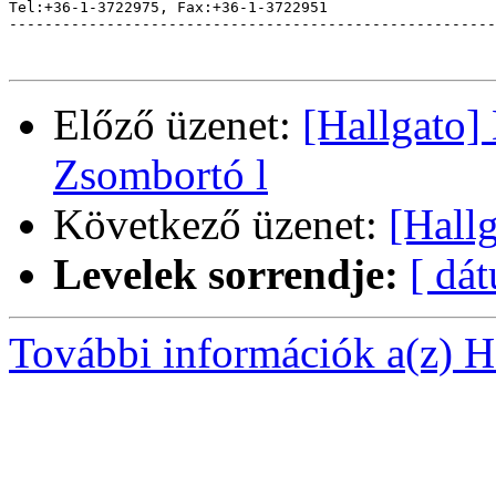
Tel:+36-1-3722975, Fax:+36-1-3722951                   
-------------------------------------------------------
Előző üzenet:
[Hallgato]
Zsombortó l
Következő üzenet:
[Hall
Levelek sorrendje:
[ dá
További információk a(z) Ha