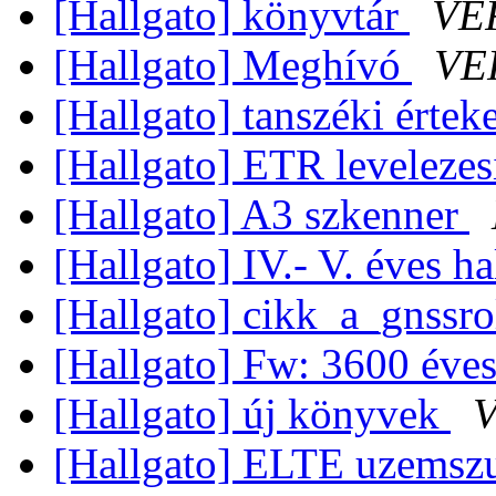
[Hallgato] könyvtár
VER
[Hallgato] Meghívó
VE
[Hallgato] tanszéki értek
[Hallgato] ETR leveleze
[Hallgato] A3 szkenner
[Hallgato] IV.- V. éves h
[Hallgato] cikk_a_gnssr
[Hallgato] Fw: 3600 éve
[Hallgato] új könyvek
V
[Hallgato] ELTE uzemsz