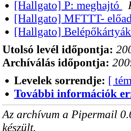
[Hallgato] P: meghajtó
[Hallgato] MFTTT- előa
[Hallgato] Belépőkártyák
Utolsó levél időpontja:
20
Archíválás időpontja:
200
Levelek sorrendje:
[ tém
További információk errő
Az archívum a Pipermail 0.
készült.