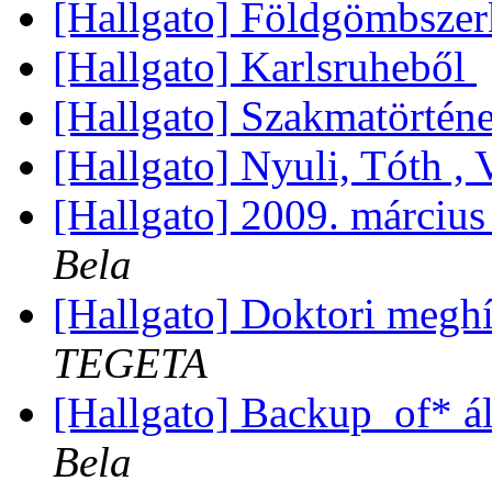
[Hallgato] Földgömbszer
[Hallgato] Karlsruheből
[Hallgato] Szakmatörténe
[Hallgato] Nyuli, Tóth ,
[Hallgato] 2009. március
Bela
[Hallgato] Doktori meg
TEGETA
[Hallgato] Backup_of* ál
Bela