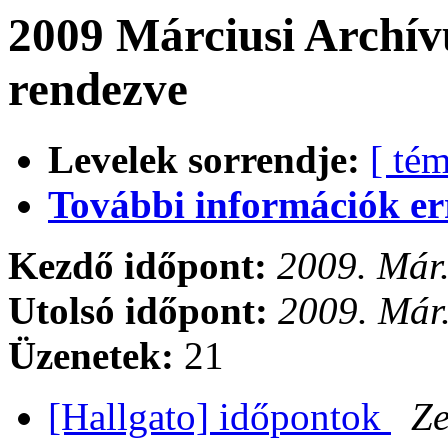
2009 Márciusi Archív
rendezve
Levelek sorrendje:
[ tém
További információk errő
Kezdő időpont:
2009. Már.
Utolsó időpont:
2009. Már
Üzenetek:
21
[Hallgato] időpontok
Ze