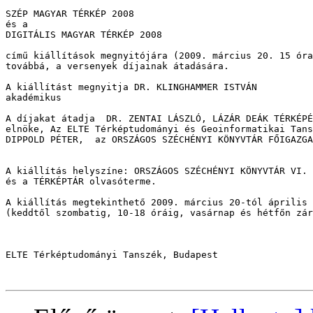
SZÉP MAGYAR TÉRKÉP 2008

és a

DIGITÁLIS MAGYAR TÉRKÉP 2008

című kiállítások megnyitójára (2009. március 20. 15 óra
továbbá, a versenyek díjainak átadására.

A kiállítást megnyitja DR. KLINGHAMMER ISTVÁN 

akadémikus 

A díjakat átadja  DR. ZENTAI LÁSZLÓ, LÁZÁR DEÁK TÉRKÉPÉ
elnöke, Az ELTE Térképtudományi és Geoinformatikai Tans
DIPPOLD PÉTER,  az ORSZÁGOS SZÉCHÉNYI KÖNYVTÁR FŐIGAZGA
A kiállítás helyszíne: ORSZÁGOS SZÉCHÉNYI KÖNYVTÁR VI. 
és a TÉRKÉPTÁR olvasóterme.

A kiállítás megtekinthető 2009. március 20-tól április 
(keddtől szombatig, 10-18 óráig, vasárnap és hétfőn zár
ELTE Térképtudományi Tanszék, Budapest
