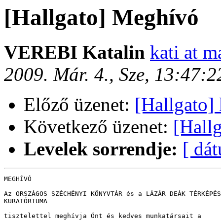
[Hallgato] Meghívó
VEREBI Katalin
kati at m
2009. Már. 4., Sze, 13:47:
Előző üzenet:
[Hallgato]
Következő üzenet:
[Hallg
Levelek sorrendje:
[ dá
MEGHÍVÓ

Az ORSZÁGOS SZÉCHÉNYI KÖNYVTÁR és a LÁZÁR DEÁK TÉRKÉPÉS
KURATÓRIUMA

tisztelettel meghívja Önt és kedves munkatársait a
