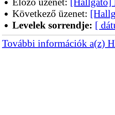
Előző üzenet:
[Hallgato]
Következő üzenet:
[Hallg
Levelek sorrendje:
[ dá
További információk a(z) Ha