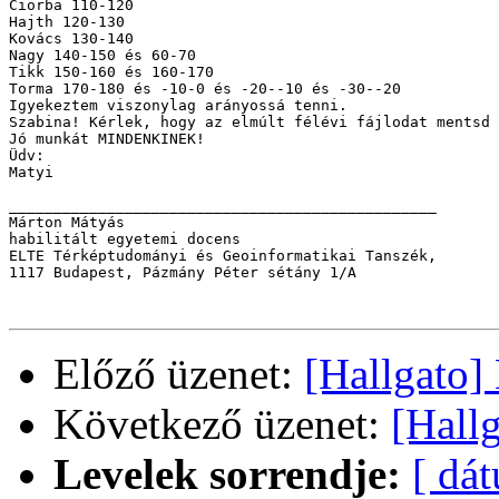
Ciorba 110-120

Hajth 120-130

Kovács 130-140

Nagy 140-150 és 60-70

Tikk 150-160 és 160-170

Torma 170-180 és -10-0 és -20--10 és -30--20

Igyekeztem viszonylag arányossá tenni.

Szabina! Kérlek, hogy az elmúlt félévi fájlodat mentsd 
Jó munkát MINDENKINEK!

Üdv:

Matyi

________________________________________________

Márton Mátyás

habilitált egyetemi docens

ELTE Térképtudományi és Geoinformatikai Tanszék, 

1117 Budapest, Pázmány Péter sétány 1/A

Előző üzenet:
[Hallgato
Következő üzenet:
[Hall
Levelek sorrendje:
[ dá