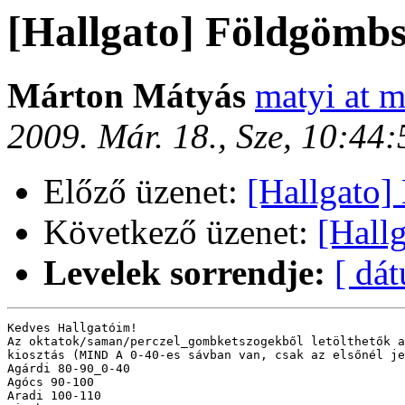
[Hallgato] Földgömbs
Márton Mátyás
matyi at m
2009. Már. 18., Sze, 10:44
Előző üzenet:
[Hallgato
Következő üzenet:
[Hall
Levelek sorrendje:
[ dá
Kedves Hallgatóim!

Az oktatok/saman/perczel_gombketszogekből letölthetők a
kiosztás (MIND A 0-40-es sávban van, csak az elsőnél je
Agárdi 80-90_0-40

Agócs 90-100

Aradi 100-110
