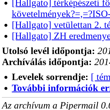
[Hallgato] térképészeti
követelmények?=,=?ISO-
[Hallgato] vetülettan 2. t
[Hallgato] ZH eredmeny
Utolsó levél időpontja:
201
Archíválás időpontja:
201
Levelek sorrendje:
[ tém
További információk errő
Az archívum a Pipermail 0.