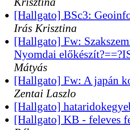
Krisztina
[Hallgato] BSc3: Geoinf
Irás Krisztina
[Hallgato] Fw: Szaksze
Nyomdai előkészít?==?
Mátyás
[Hallgato] Fw: A japán k
Zentai Laszlo
[Hallgato] hataridokegy
[Hallgato] KB - feleves 