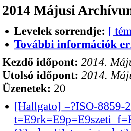
2014 Májusi Archívum
Levelek sorrendje:
[ tém
További információk errő
Kezdő időpont:
2014. Máju
Utolsó időpont:
2014. Máju
Üzenetek:
20
[Hallgato] =?ISO-8859-
t=E9rk=E9p=E9szeti_f=F