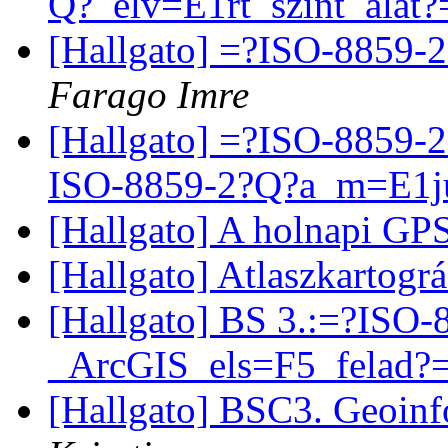
Q?_elv=E1rt_szint_alat?
[Hallgato] =?ISO-8859-
Farago Imre
[Hallgato] =?ISO-8859-
ISO-8859-2?Q?a_m=E1j
[Hallgato] A holnapi G
[Hallgato] Atlaszkartogr
[Hallgato] BS 3.:=?ISO
_ArcGIS_els=F5_felad?=a
[Hallgato] BSC3. Geoinf