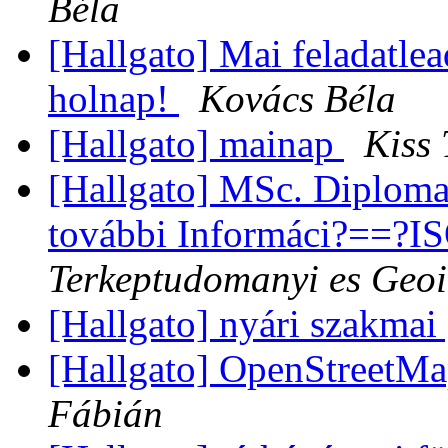
Béla
[Hallgato] Mai feladatle
holnap!
Kovács Béla
[Hallgato] mainap
Kiss
[Hallgato] MSc. Diplom
további Informáci?==?
Terkeptudomanyi es Geoi
[Hallgato] nyári szakmai
[Hallgato] OpenStreetM
Fábián