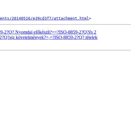
ents/20140516/e39cd3f7/attachment.html
59-2?Q? Nyomdai előkészít?==?ISO-8859-2?Q?és 2
9-2?Q?ajz követelmények?=,=?ISO-8859-2?Q? tételek