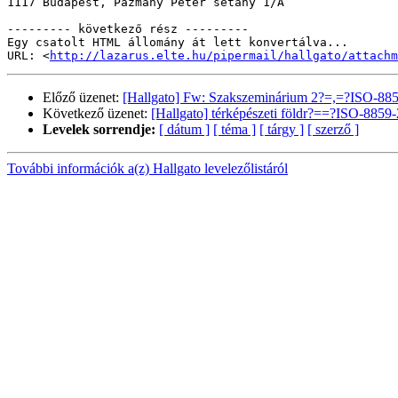
1117 Budapest, Pázmány Péter sétány 1/A

--------- következő rész ---------

Egy csatolt HTML állomány át lett konvertálva...

URL: <
http://lazarus.elte.hu/pipermail/hallgato/attachm
Előző üzenet:
[Hallgato] Fw: Szakszeminárium 2?=,=?ISO-88
Következő üzenet:
[Hallgato] térképészeti földr?==?ISO-885
Levelek sorrendje:
[ dátum ]
[ téma ]
[ tárgy ]
[ szerző ]
További információk a(z) Hallgato levelezőlistáról