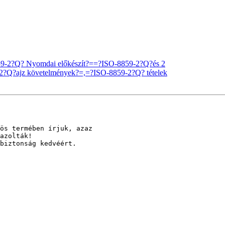
59-2?Q? Nyomdai előkészít?==?ISO-8859-2?Q?és 2
9-2?Q?ajz követelmények?=,=?ISO-8859-2?Q? tételek
ös termében írjuk, azaz

azolták!

biztonság kedvéért.
