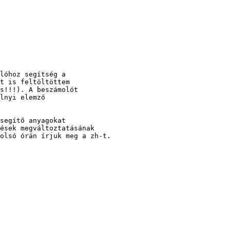
lóhoz segítség a

t is feltöltöttem

s!!!). A beszámolót

lnyi elemző

segítő anyagokat

ések megváltoztatásának

olsó órán írjuk meg a zh-t.
