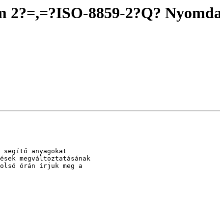
um 2?=,=?ISO-8859-2?Q? Nyomda
 segítő anyagokat

ések megváltoztatásának

olsó órán írjuk meg a
