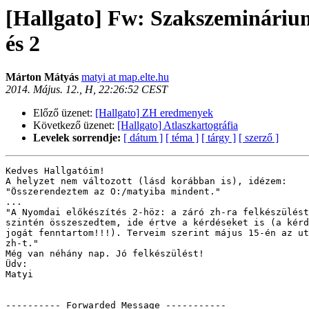
[Hallgato] Fw: Szakszeminári
és 2
Márton Mátyás
matyi at map.elte.hu
2014. Május. 12., H, 22:26:52 CEST
Előző üzenet:
[Hallgato] ZH eredmenyek
Következő üzenet:
[Hallgato] Atlaszkartográfia
Levelek sorrendje:
[ dátum ]
[ téma ]
[ tárgy ]
[ szerző ]
Kedves Hallgatóim!

A helyzet nem változott (lásd korábban is), idézem:

"Összerendeztem az O:/matyiba mindent."

...

"A Nyomdai előkészítés 2-höz: a záró zh-ra felkészülést
szintén összeszedtem, ide értve a kérdéseket is (a kérd
jogát fenntartom!!!). Terveim szerint május 15-én az ut
zh-t."

Még van néhány nap. Jó felkészülést!

Üdv:

Matyi

---------- Forwarded Message -----------
