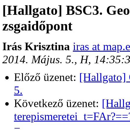
[Hallgato] BSC3. Geo
zsgaidőpont
Irás Krisztina
iras at map.e
2014. Május. 5., H, 14:35
Előző üzenet:
[Hallgato
5.
Következő üzenet:
[Hall
terepismeretei_t=FAr?
=.