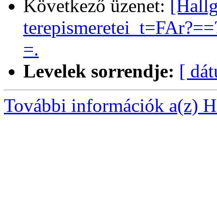
Következő üzenet:
[Hall
terepismeretei_t=FAr?
=.
Levelek sorrendje:
[ dá
További információk a(z) Ha