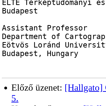
ELTE Térképtudományi és
Budapest

Assistant Professor 

Department of Cartograp
Eötvös Loránd University
Budapest, Hungary

Előző üzenet:
[Hallgato
5.