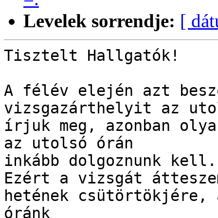
Levelek sorrendje:
[ dá
Tisztelt Hallgatók!

A félév elején azt besz
vizsgazárthelyit az uto
írjuk meg, azonban olya
az utolsó órán 

inkább dolgoznunk kell. 
Ezért a vizsgát áttesze
hetének csütörtökjére, a
óránk 
