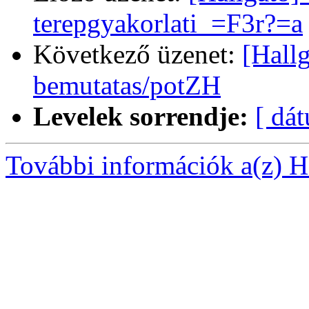
terepgyakorlati_=F3r?=a
Következő üzenet:
[Hallg
bemutatas/potZH
Levelek sorrendje:
[ dá
További információk a(z) Ha