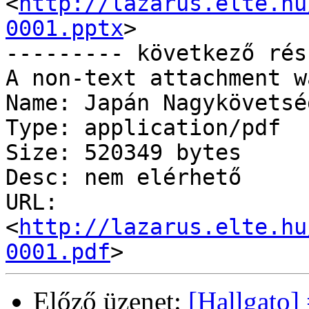
<
http://lazarus.elte.hu
0001.pptx
>

--------- következő rés
A non-text attachment w
Name: Japán Nagykövetsé
Type: application/pdf

Size: 520349 bytes

Desc: nem elérhető

URL: 
<
http://lazarus.elte.hu
0001.pdf
Előző üzenet:
[Hallgato