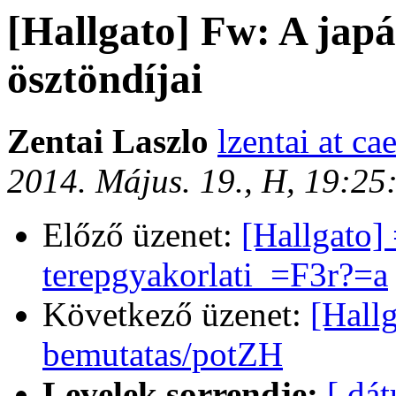
[Hallgato] Fw: A jap
ösztöndíjai
Zentai Laszlo
lzentai at ca
2014. Május. 19., H, 19:2
Előző üzenet:
[Hallgato
terepgyakorlati_=F3r?=a
Következő üzenet:
[Hallg
bemutatas/potZH
Levelek sorrendje:
[ dá