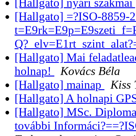
[Hallgato] nyári szakmai
[Hallgato] =?ISO-8859-
t=E9rk=E9p=E9szeti_f=F
Q?_elv=E1rt_szint_alat?
[Hallgato] Mai feladatle
holnap!
Kovács Béla
[Hallgato] mainap
Kiss
[Hallgato] A holnapi G
[Hallgato] MSc. Diplom
további Informáci?==?