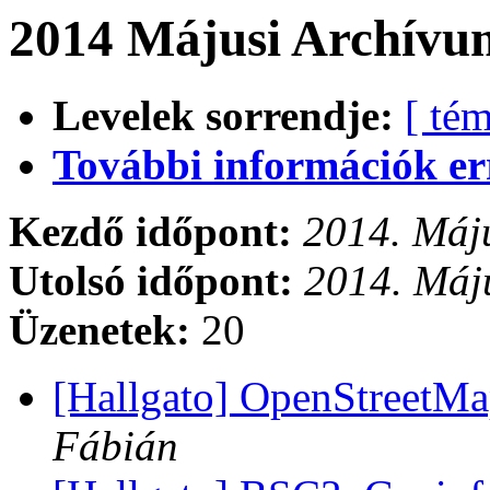
2014 Májusi Archívum
Levelek sorrendje:
[ tém
További információk errő
Kezdő időpont:
2014. Máju
Utolsó időpont:
2014. Máju
Üzenetek:
20
[Hallgato] OpenStreetM
Fábián