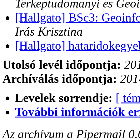
Terkeptudomanyi es Geoi
[Hallgato] BSc3: Geoinf
Irás Krisztina
[Hallgato] hataridokegy
Utolsó levél időpontja:
201
Archíválás időpontja:
201
Levelek sorrendje:
[ tém
További információk errő
Az archívum a Pipermail 0.