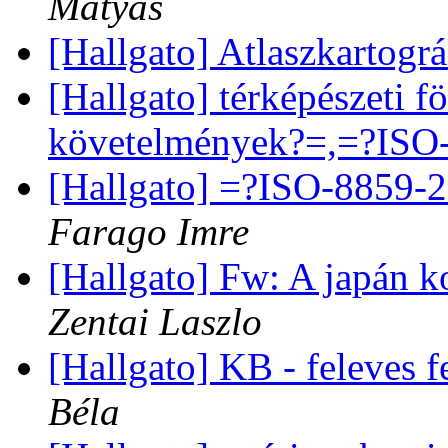
Mátyás
[Hallgato] Atlaszkartogr
[Hallgato] térképészeti
követelmények?=,=?ISO-
[Hallgato] =?ISO-8859-
Farago Imre
[Hallgato] Fw: A japán k
Zentai Laszlo
[Hallgato] KB - feleves 
Béla