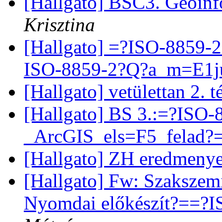
[Hallgato] BSC3. Geoinf
Krisztina
[Hallgato] =?ISO-8859-
ISO-8859-2?Q?a_m=E1j
[Hallgato] vetülettan 2. t
[Hallgato] BS 3.:=?ISO
_ArcGIS_els=F5_felad?=a
[Hallgato] ZH eredmeny
[Hallgato] Fw: Szaksze
Nyomdai előkészít?==?