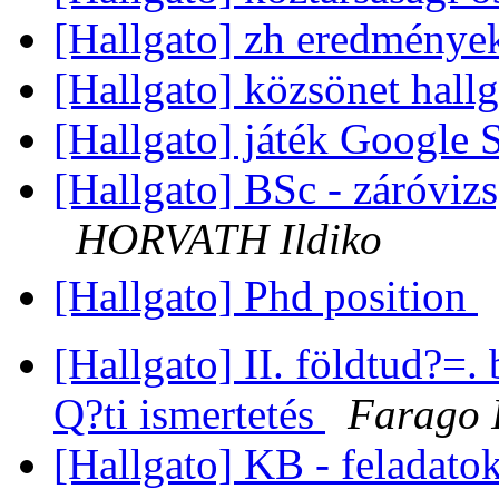
[Hallgato] zh eredmény
[Hallgato] közsönet hal
[Hallgato] játék Google 
[Hallgato] BSc - záróvi
HORVATH Ildiko
[Hallgato] Phd position
[Hallgato] II. földtud?=
Q?ti ismertetés
Farago 
[Hallgato] KB - feladatok