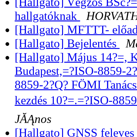
[Hallgato] Végzős BSc?
hallgatóknak
HORVATH 
[Hallgato] MFTTT- előa
[Hallgato] Bejelentés
M
[Hallgato] Május 14?=,
Budapest,=?ISO-8859-2?
8859-2?Q? FÖMI Tanács
kezdés 10?=.=?ISO-885
JĂĄnos
[Hallgato] GNSS feleves 