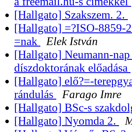
a freemail.hu-s cimekkel
[Hallgato] Szakszem. 2.
[Hallgato] =?ISO-8859-
=nak
Elek István
[Hallgato] Neumann-nap 
díszdoktorának előadása
[Hallgato] elő?=-terepg
rándulás
Farago Imre
[Hallgato] BSc-s szakdol
[Hallgato] Nyomda 2.
M