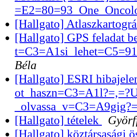
=E2=80=93_One_Oncol
[Hallgato] Atlaszkartogr
[Hallgato] GPS feladat
t=C3=A1si_lehet=C5=
Béla
[Hallgato] ESRI hibajel
ot_haszn=C3=A1l?=,=?
_olvassa_v=C3=A9gig?
[Hallgato] tételek
Györf
[Hallgato] köztársasági 