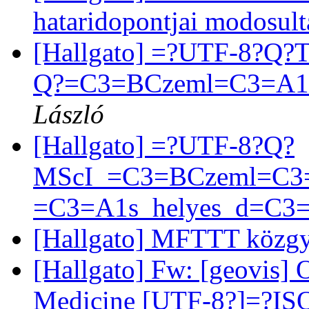
hataridopontjai modosul
[Hallgato] =?UTF-8?Q?
Q?=C3=BCzeml=C3=A1
László
[Hallgato] =?UTF-8?Q?
MScI_=C3=BCzeml=C3=
=C3=A1s_helyes_d=C3
[Hallgato] MFTTT közg
[Hallgato] Fw: [geovis]
Medicine [UTF-8?]=?IS