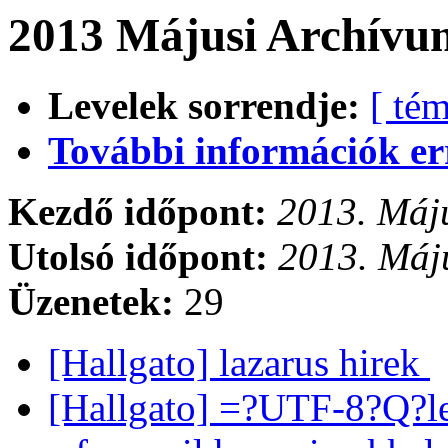
2013 Májusi Archívum
Levelek sorrendje:
[ tém
További információk errő
Kezdő időpont:
2013. Máju
Utolsó időpont:
2013. Máju
Üzenetek:
29
[Hallgato] lazarus hirek
[Hallgato] =?UTF-8?Q?l