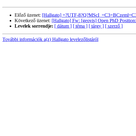
Előző üzenet:
[Hallgato] =?UTF-8?Q?MScI_=C3=BCzeml=C
Következő üzenet:
[Hallgato] Fw: [geovis] Open PhD Posi
Levelek sorrendje:
[ dátum ]
[ téma ]
[ tárgy ]
[ szerző ]
További információk a(z) Hallgato levelezőlistáról