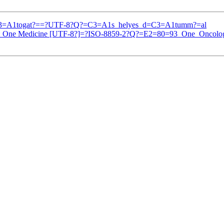
3=A1togat?==?UTF-8?Q?=C3=A1s_helyes_d=C3=A1tumm?=al
tion: One Medicine [UTF-8?]=?ISO-8859-2?Q?=E2=80=93_One_Oncol