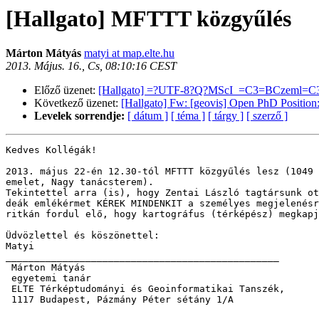
[Hallgato] MFTTT közgyűlés
Márton Mátyás
matyi at map.elte.hu
2013. Május. 16., Cs, 08:10:16 CEST
Előző üzenet:
[Hallgato] =?UTF-8?Q?MScI_=C3=BCzeml=C
Következő üzenet:
[Hallgato] Fw: [geovis] Open PhD Posi
Levelek sorrendje:
[ dátum ]
[ téma ]
[ tárgy ]
[ szerző ]
Kedves Kollégák!

2013. május 22-én 12.30-tól MFTTT közgyűlés lesz (1049 
emelet, Nagy tanácsterem).

Tekintettel arra (is), hogy Zentai László tagtársunk ot
deák emlékérmet KÉREK MINDENKIT a személyes megjelenésr
ritkán fordul elő, hogy kartográfus (térképész) megkapj
Üdvözlettel és köszönettel:

Matyi

________________________________________________ 

 Márton Mátyás 

 egyetemi tanár 

 ELTE Térképtudományi és Geoinformatikai Tanszék, 

 1117 Budapest, Pázmány Péter sétány 1/A
