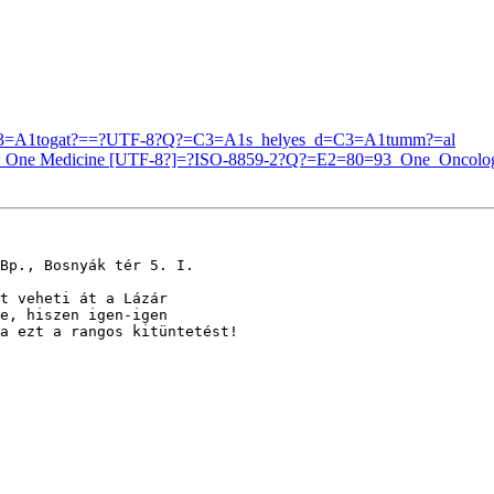
3=A1togat?==?UTF-8?Q?=C3=A1s_helyes_d=C3=A1tumm?=al
tion: One Medicine [UTF-8?]=?ISO-8859-2?Q?=E2=80=93_One_Oncol
Bp., Bosnyák tér 5. I.

t veheti át a Lázár

e, hiszen igen-igen

a ezt a rangos kitüntetést!
