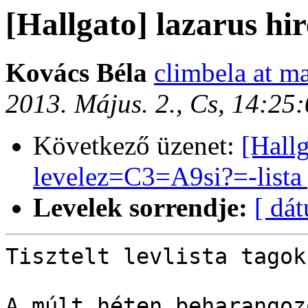
[Hallgato] lazarus hi
Kovács Béla
climbela at ma
2013. Május. 2., Cs, 14:2
Következő üzenet:
[Hall
levelez=C3=A9si?=-lista
Levelek sorrendje:
[ dá
Tisztelt levlista tagok!
A múlt héten beharangoz