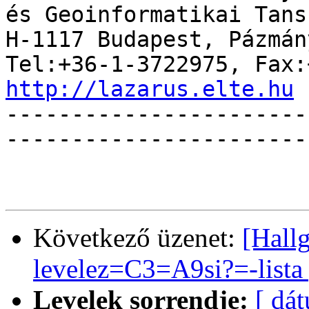
és Geoinformatikai Tansz
H-1117 Budapest, Pázmán
http://lazarus.elte.hu

----------------------
------------------------
Következő üzenet:
[Hall
levelez=C3=A9si?=-lista
Levelek sorrendje:
[ dá