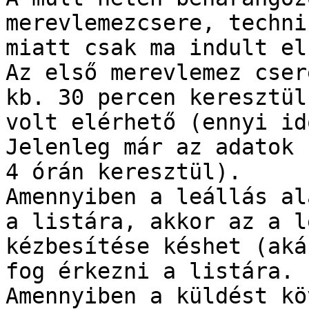
merevlemezcsere, techni
miatt csak ma indult el.
Az első merevlemez cser
kb. 30 percen keresztül 
volt elérhető (ennyi id
Jelenleg már az adatok 
4 órán keresztül).

Amennyiben a leállás al
a listára, akkor az a le
kézbesítése késhet (aká
fog érkezni a listára.

Amennyiben a küldést kö