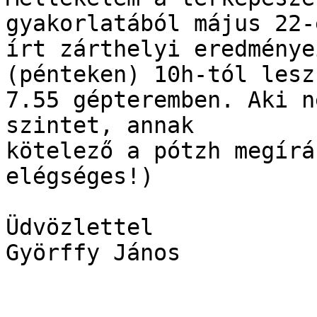
gyakorlatából május 22-é
írt zárthelyi eredménye
(pénteken) 10h-tól lesz 
7.55 gépteremben. Aki n
szintet, annak 

kötelező a pótzh megírá
elégséges!)

Üdvözlettel

Györffy János
