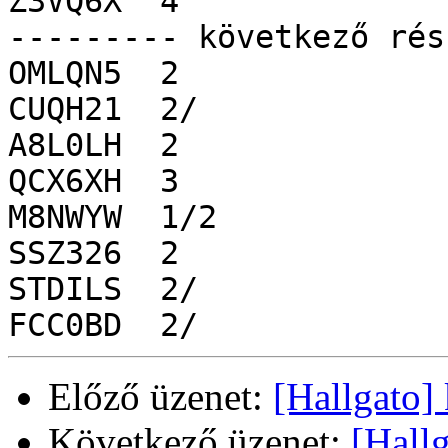
Z3VQ6X	4

--------- következő rés
OMLQN5	2

CUQH21	2/

A8L0LH	2

QCX6XH	3

M8NWYW	1/2

SSZ326	2

STDILS	2/

Előző üzenet:
[Hallgato] 
Következő üzenet:
[Hall