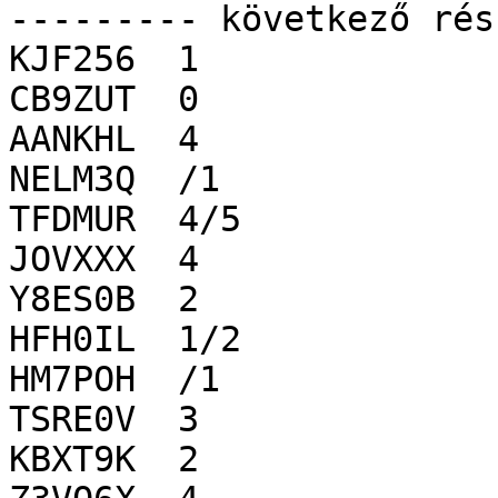
--------- következő rés
KJF256	1

CB9ZUT	0

AANKHL	4

NELM3Q	/1

TFDMUR	4/5

JOVXXX	4

Y8ES0B	2

HFH0IL	1/2

HM7POH	/1

TSRE0V	3

KBXT9K	2
