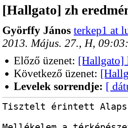
[Hallgato] zh eredmé
Györffy János
terkep1 at l
2013. Május. 27., H, 09:0
Előző üzenet:
[Hallgato] 
Következő üzenet:
[Hall
Levelek sorrendje:
[ dá
Tisztelt érintett Alaps
Mellékelem a térképésze