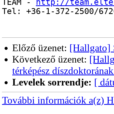
TEAM - 
http://team.elte
Tel: +36-1-372-2500/6726
Előző üzenet:
[Hallgato]
Következő üzenet:
[Hall
térképész díszdoktorának
Levelek sorrendje:
[ dá
További információk a(z) Ha