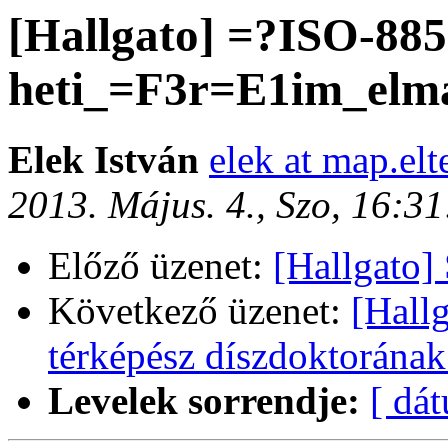
[Hallgato] =?ISO-88
heti_=F3r=E1im_elm
Elek István
elek at map.elt
2013. Május. 4., Szo, 16:3
Előző üzenet:
[Hallgato]
Következő üzenet:
[Hall
térképész díszdoktorának
Levelek sorrendje:
[ dá