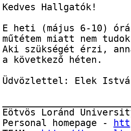
Kedves Hallgatók!

E heti (május 6-10) órá
műtétem miatt nem tudok
Aki szükségét érzi, ann
a következő héten.

Üdvözlettel: Elek István
_______________________
Eötvös Loránd Universit
Personal homepage - 
htt