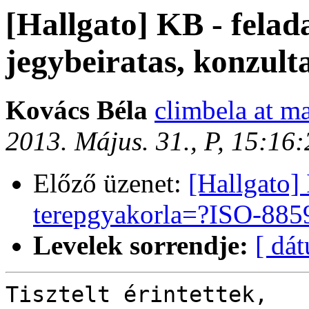
[Hallgato] KB - felad
jegybeiratas, konzulta
Kovács Béla
climbela at ma
2013. Május. 31., P, 15:16
Előző üzenet:
[Hallgato] 
terepgyakorla=?ISO-8859
Levelek sorrendje:
[ dá
Tisztelt érintettek,
