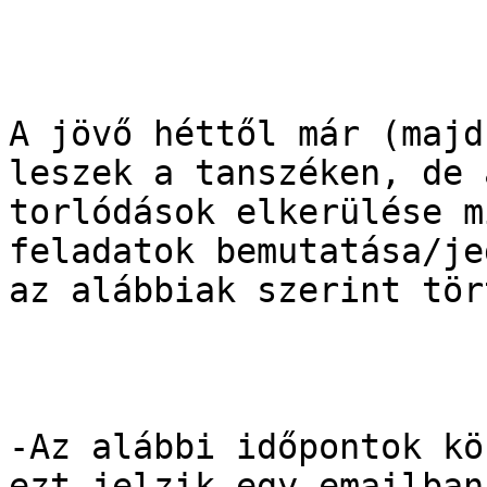
A jövő héttől már (majd
leszek a tanszéken, de a
torlódások elkerülése m
feladatok bemutatása/je
az alábbiak szerint tör
-Az alábbi időpontok kö
ezt jelzik egy emailban.