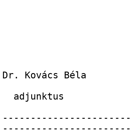
Dr. Kovács Béla

  adjunktus

-----------------------
------------------------