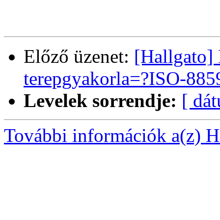
Előző üzenet:
[Hallgato] 
terepgyakorla=?ISO-8859
Levelek sorrendje:
[ dá
További információk a(z) Ha