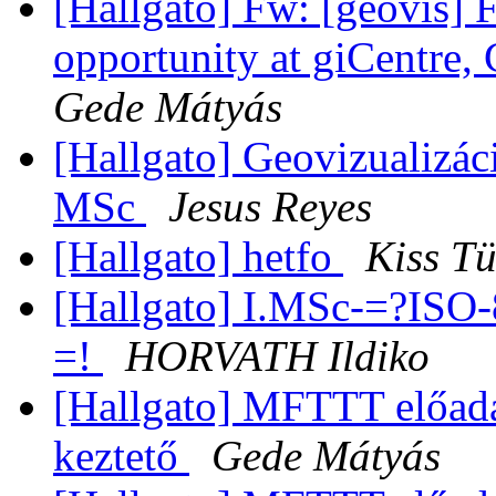
[Hallgato] Fw: [geovis]
opportunity at giCentre,
Gede Mátyás
[Hallgato] Geovizualizác
MSc
Jesus Reyes
[Hallgato] hetfo
Kiss T
[Hallgato] I.MSc-=?IS
=!
HORVATH Ildiko
[Hallgato] MFTTT előa
keztető
Gede Mátyás