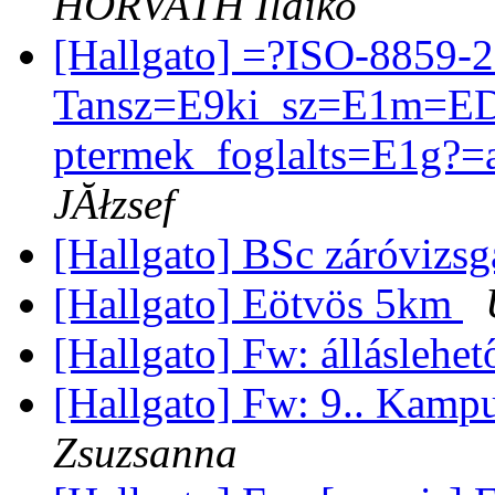
HORVATH Ildiko
[Hallgato] =?ISO-8859-
Tansz=E9ki_sz=E1m=ED
ptermek_foglalts=E1g?
JĂłzsef
[Hallgato] BSc záróvizs
[Hallgato] Eötvös 5km
[Hallgato] Fw: álláslehe
[Hallgato] Fw: 9.. Kampu
Zsuzsanna