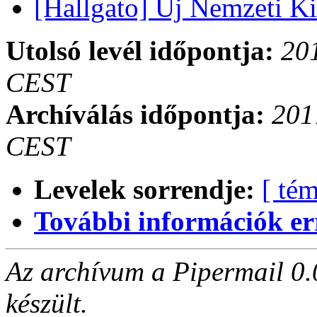
[Hallgato] Új Nemzeti K
Utolsó levél időpontja:
201
CEST
Archíválás időpontja:
201
CEST
Levelek sorrendje:
[ tém
További információk errő
Az archívum a Pipermail 0.
készült.