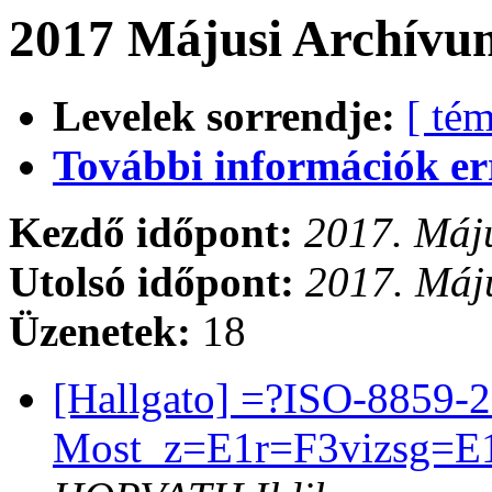
2017 Májusi Archívum
Levelek sorrendje:
[ tém
További információk errő
Kezdő időpont:
2017. Máju
Utolsó időpont:
2017. Máju
Üzenetek:
18
[Hallgato] =?ISO-8859-
Most_z=E1r=F3vizsg=E