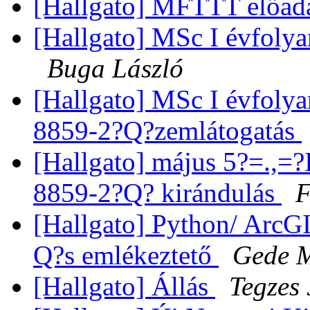
[Hallgato] MFTTT előad
[Hallgato] MSc I évfol
Buga László
[Hallgato] MSc I évfo
8859-2?Q?zemlátogatás
[Hallgato] május 5?=.,
8859-2?Q? kirándulás
F
[Hallgato] Python/ ArcG
Q?s emlékeztető
Gede 
[Hallgato] Állás
Tegzes