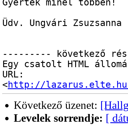
Gyertek minél többen!

Üdv. Ungvári Zsuzsanna

--------- következő rés
Egy csatolt HTML állomá
URL: 
<
http://lazarus.elte.hu
Következő üzenet:
[Hall
Levelek sorrendje:
[ dá