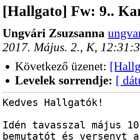
[Hallgato] Fw: 9.. Ka
Ungvári Zsuzsanna
ungvar
2017. Május. 2., K, 12:31
Következő üzenet:
[Hall
Levelek sorrendje:
[ dá
Kedves Hallgatók!

Idén tavasszal május 10
bemutatót és versenyt a