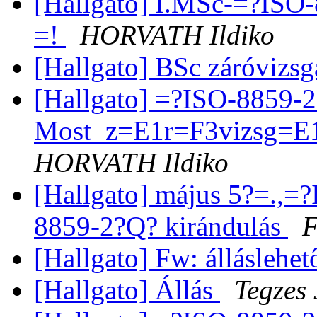
[Hallgato] I.MSc-=?IS
=!
HORVATH Ildiko
[Hallgato] BSc záróvizs
[Hallgato] =?ISO-8859-
Most_z=E1r=F3vizsg=E
HORVATH Ildiko
[Hallgato] május 5?=.,
8859-2?Q? kirándulás
F
[Hallgato] Fw: álláslehe
[Hallgato] Állás
Tegzes