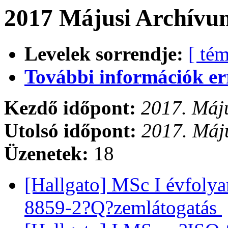
2017 Májusi Archívum
Levelek sorrendje:
[ tém
További információk errő
Kezdő időpont:
2017. Máju
Utolsó időpont:
2017. Máju
Üzenetek:
18
[Hallgato] MSc I évfo
8859-2?Q?zemlátogatás