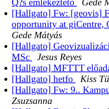
Q?s emlékeztető
Gede 
[Hallgato] Fw: [geovis]
opportunity at giCentre,
Gede Mátyás
[Hallgato] Geovizualizác
MSc
Jesus Reyes
[Hallgato] MFTTT előad
[Hallgato] hetfo
Kiss T
[Hallgato] Fw: 9.. Kampu
Zsuzsanna