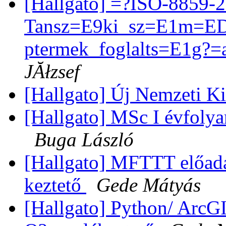
[Hallgato] =?ISO-8859-
Tansz=E9ki_sz=E1m=ED
ptermek_foglalts=E1g?
JĂłzsef
[Hallgato] Új Nemzeti K
[Hallgato] MSc I évfol
Buga László
[Hallgato] MFTTT előa
keztető
Gede Mátyás
[Hallgato] Python/ ArcG