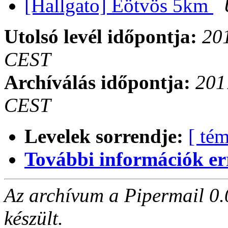
[Hallgato] Eötvös 5km
Utolsó levél időpontja:
201
CEST
Archíválás időpontja:
201
CEST
Levelek sorrendje:
[ tém
További információk errő
Az archívum a Pipermail 0.
készült.