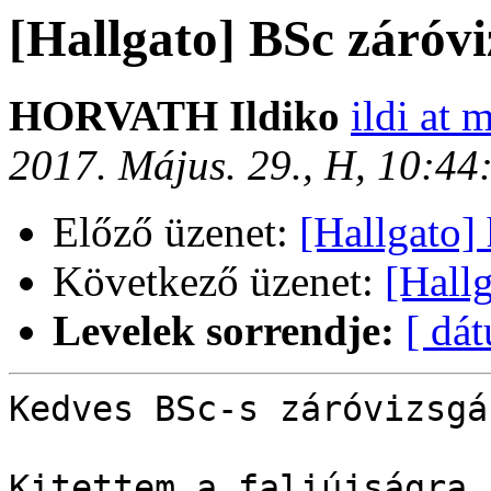
[Hallgato] BSc záróv
HORVATH Ildiko
ildi at 
2017. Május. 29., H, 10:4
Előző üzenet:
[Hallgato] 
Következő üzenet:
[Hallg
Levelek sorrendje:
[ dá
Kedves BSc-s záróvizsgáz
Kitettem a faliújságra 