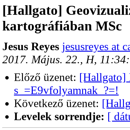
[Hallgato] Geovizual
kartográfiában MSc
Jesus Reyes
jesusreyes at c
2017. Május. 22., H, 11:3
Előző üzenet:
[Hallgato
s_=E9vfolyamnak_?=!
Következő üzenet:
[Hallg
Levelek sorrendje:
[ dá