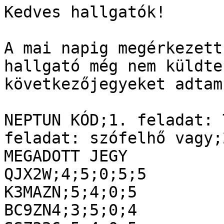
Kedves hallgatók!

A mai napig megérkezett
hallgató még nem küldte
következőjegyeket adtam:
NEPTUN KÓD;1. feladat: 
feladat: szófelhő vagy;
MEGADOTT JEGY

QJX2W;4;5;0;5;5

K3MAZN;5;4;0;5

BC9ZN4;3;5;0;4
