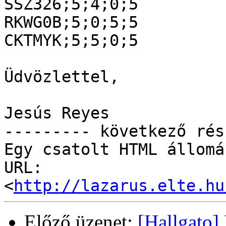
SSZ326;5;4;0;5

RKWG0B;5;0;5;5

CKTMYK;5;5;0;5

Üdvözlettel,

Jesús Reyes

--------- következő rés
Egy csatolt HTML állomá
URL: 
<
http://lazarus.elte.hu
Előző üzenet:
[Hallgato