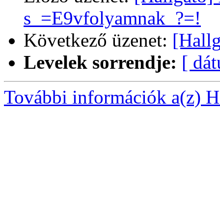
s_=E9vfolyamnak_?=!
Következő üzenet:
[Hallg
Levelek sorrendje:
[ dá
További információk a(z) Ha