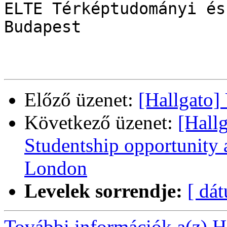
ELTE Térképtudományi és
Budapest

Előző üzenet:
[Hallgato]
Következő üzenet:
[Hall
Studentship opportunity a
London
Levelek sorrendje:
[ dá
További információk a(z) Ha