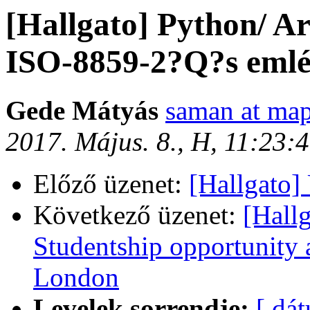
[Hallgato] Python/ A
ISO-8859-2?Q?s emlé
Gede Mátyás
saman at map
2017. Május. 8., H, 11:23
Előző üzenet:
[Hallgato]
Következő üzenet:
[Hall
Studentship opportunity a
London
Levelek sorrendje:
[ dá