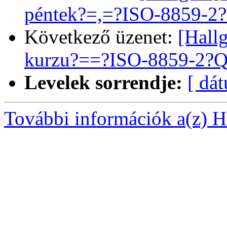
péntek?=,=?ISO-8859-2?
Következő üzenet:
[Hall
kurzu?==?ISO-8859-2?Q?
Levelek sorrendje:
[ dá
További információk a(z) Ha