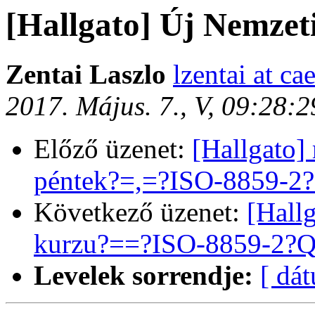
[Hallgato] Új Nemzet
Zentai Laszlo
lzentai at ca
2017. Május. 7., V, 09:28:
Előző üzenet:
[Hallgato]
péntek?=,=?ISO-8859-2?
Következő üzenet:
[Hall
kurzu?==?ISO-8859-2?Q?
Levelek sorrendje:
[ dá