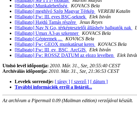
[Hallgato] MFTTT- előadás
Márton Mátyás
[Hallgato] Munkalehetőség
KOVACS Bela
[Hallgato] meghívó Szép Magyar Térkép
VEREBI Katalin
[Hallgato] Fw: III. eves BSC-seknek
Elek István
[Hallgato] Hajdú Tamás részére
Jesus Reyes
[Hallgato] Nav N Go, térképtesztelői álláshely hallgatók nak
L
[Hallgato] Umax A3-as szkenner
KOVACS Bela
[Hallgato] Géptermek ...
KOVACS Bela
[Hallgato] Fw: GEOX munkatársat keres
KOVACS Bela
[Hallgato] Fw: III_ev_BSC_ArcGIS
Elek István
[Hallgato] Fw: ROSSZ DATUM az elozo levelben
Elek Istvá
Utolsó levél időpontja:
2010. Már. 31., Sze, 20:55:40 CEST
Archíválás időpontja:
2010. Már. 31., Sze, 21:36:53 CEST
Levelek sorrendje:
[ tárgy ]
[ szerző ]
[ dátum ]
További információk erről a listáról...
Az archívum a Pipermail 0.09 (Mailman edition) verzójával készült.