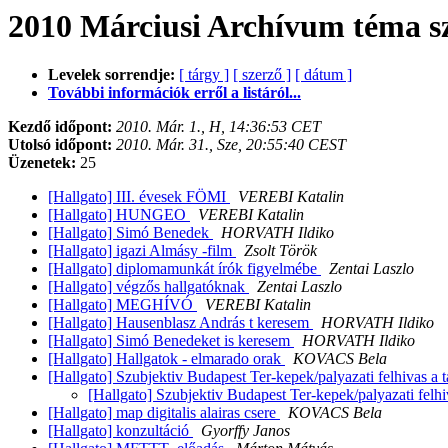
2010 Márciusi Archívum téma sz
Levelek sorrendje:
[ tárgy ]
[ szerző ]
[ dátum ]
További információk erről a listáról...
Kezdő időpont:
2010. Már. 1., H, 14:36:53 CET
Utolsó időpont:
2010. Már. 31., Sze, 20:55:40 CEST
Üzenetek:
25
[Hallgato] III. évesek FÖMI
VEREBI Katalin
[Hallgato] HUNGEO
VEREBI Katalin
[Hallgato] Simó Benedek
HORVATH Ildiko
[Hallgato] igazi Almásy -film
Zsolt Török
[Hallgato] diplomamunkát írók figyelmébe
Zentai Laszlo
[Hallgato] végzős hallgatóknak
Zentai Laszlo
[Hallgato] MEGHÍVÓ
VEREBI Katalin
[Hallgato] Hausenblasz András t keresem
HORVATH Ildiko
[Hallgato] Simó Benedeket is keresem
HORVATH Ildiko
[Hallgato] Hallgatok - elmarado orak
KOVACS Bela
[Hallgato] Szubjektiv Budapest Ter-kepek/palyazati felhivas a 
[Hallgato] Szubjektiv Budapest Ter-kepek/palyazati felhi
[Hallgato] map digitalis alairas csere
KOVACS Bela
[Hallgato] konzultáció
Gyorffy Janos