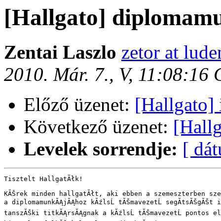
[Hallgato] diplomamu
Zentai Laszlo
zetor at lude
2010. Már. 7., V, 11:08:16
Előző üzenet:
[Hallgato]
Következő üzenet:
[Hall
Levelek sorrendje:
[ dá
Tisztelt HallgatĂłk!

KĂŠrek minden hallgatĂłt, aki ebben a szemeszterben sze
a diplomamunkĂĄjĂĄhoz kĂźlsĹ tĂŠmavezetĹ segĂ­tsĂŠgĂŠt 
tanszĂŠki titkĂĄrsĂĄgnak a kĂźlsĹ tĂŠmavezetĹ pontos el