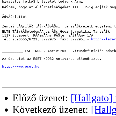
hivatalos felkĂŠrĹ levelet tudjunk Ă­rni.

KĂŠrem, hogy az elĂŠrhetĹsĂŠgeket III. 12-ig adjĂĄk meg
ĂdvĂśzlettel:

Zentai LĂĄszlĂł tĂŠrkĂŠpĂŠsz, tanszĂŠkvezetĹ egyetemi t
ELTE TĂŠrkĂŠptudomĂĄnyi ĂŠs Geoinformatikai TanszĂŠk

1117 Budapest, PĂĄzmĂĄny PĂŠter sĂŠtĂĄny 1/A

Tel: 2090555/6723, 3722975, fax: 3722951 - 
http://lazar
__________ ESET NOD32 Antivirus - Vírusdefiníciós adatb
Az üzenetet az ESET NOD32 Antivirus ellenőrizte.

http://www.eset.hu
Előző üzenet:
[Hallgato]
Következő üzenet:
[Hall