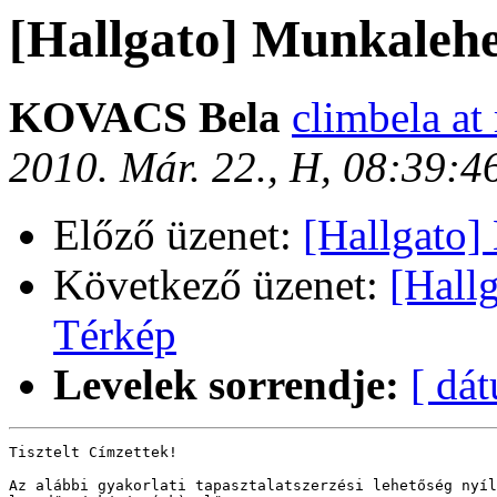
[Hallgato] Munkalehe
KOVACS Bela
climbela at
2010. Már. 22., H, 08:39:
Előző üzenet:
[Hallgato]
Következő üzenet:
[Hall
Térkép
Levelek sorrendje:
[ dá
Tisztelt Címzettek!

Az alábbi gyakorlati tapasztalatszerzési lehetőség nyíl