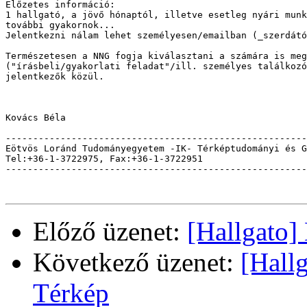
Előzetes információ:

1 hallgató, a jövő hónaptól, illetve esetleg nyári munk
további gyakornok... 

Jelentkezni nálam lehet személyesen/emailban (_szerdátó
Természetesen a NNG fogja kiválasztani a számára is meg
("írásbeli/gyakorlati feladat"/ill. személyes találkozó
jelentkezők közül.

Kovács Béla

-------------------------------------------------------
Eötvös Loránd Tudományegyetem -IK- Térképtudományi és G
Tel:+36-1-3722975, Fax:+36-1-3722951                   
-------------------------------------------------------
Előző üzenet:
[Hallgato]
Következő üzenet:
[Hall
Térkép