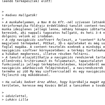
leendő térképész(ek) előtt:

>
>
>
>
térinformatika-földrajz érdeklődésű tanulót content-tes
munka ideiglenes jellegű lenne, néhány hónapos időtarta
keresünk, aki nappali tagozatos hallgató, és heti 3-4 n
dolgozni velünk az irodában. 

>
megjelenő térképeket, POIkat, 3D-s épületeket és még so
foglal magába. A content-tesztelés ezeknek a minőségi e
navigációs szoftver környezetében: a térképi tartalmaka
a hibákat megkeresni, illetve részben feltárni. 

>
ellenőrzési kritériumait és folyamatait, tapasztalatot 
funkcionális jellegű térképtesztelésben, közelebbről me
navigációs adatbázisok felépítésével, a navirendszerek 
terméke az iGO My Way szoftvercsalád) és egy navigációs
fejlesztő cég működésével. 

>
területen, keresse meg Kovács Bélát a tanszéken a továb
>
>
>