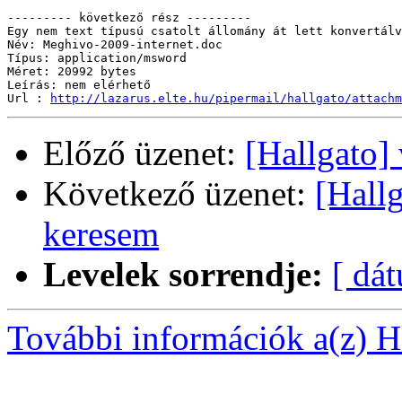
--------- következő rész ---------

Egy nem text típusú csatolt állomány át lett konvertálv
Név: Meghivo-2009-internet.doc

Típus: application/msword

Méret: 20992 bytes

Leírás: nem elérhető

Url : 
http://lazarus.elte.hu/pipermail/hallgato/attachm
Előző üzenet:
[Hallgato]
Következő üzenet:
[Hall
keresem
Levelek sorrendje:
[ dá
További információk a(z) Ha