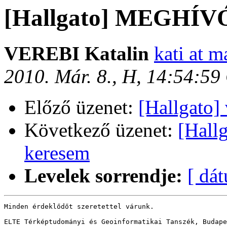
[Hallgato] MEGHÍV
VEREBI Katalin
kati at m
2010. Már. 8., H, 14:54:5
Előző üzenet:
[Hallgato]
Következő üzenet:
[Hall
keresem
Levelek sorrendje:
[ dá
Minden érdeklődőt szeretettel várunk.

ELTE Térképtudományi és Geoinformatikai Tanszék, Budape