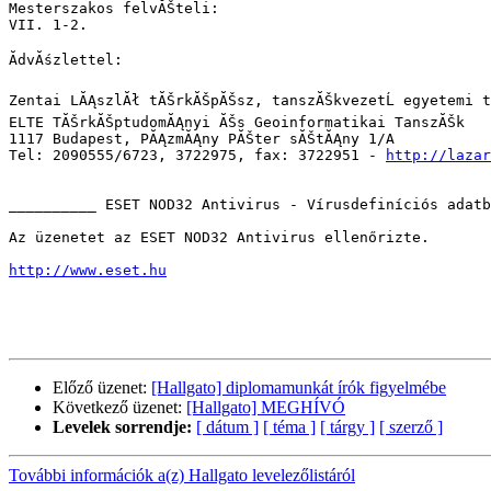
Mesterszakos felvĂŠteli:

VII. 1-2.

ĂdvĂśzlettel:

Zentai LĂĄszlĂł tĂŠrkĂŠpĂŠsz, tanszĂŠkvezetĹ egyetemi t
ELTE TĂŠrkĂŠptudomĂĄnyi ĂŠs Geoinformatikai TanszĂŠk

1117 Budapest, PĂĄzmĂĄny PĂŠter sĂŠtĂĄny 1/A

Tel: 2090555/6723, 3722975, fax: 3722951 - 
http://lazar
__________ ESET NOD32 Antivirus - Vírusdefiníciós adatb
Az üzenetet az ESET NOD32 Antivirus ellenőrizte.

http://www.eset.hu
Előző üzenet:
[Hallgato] diplomamunkát írók figyelmébe
Következő üzenet:
[Hallgato] MEGHÍVÓ
Levelek sorrendje:
[ dátum ]
[ téma ]
[ tárgy ]
[ szerző ]
További információk a(z) Hallgato levelezőlistáról