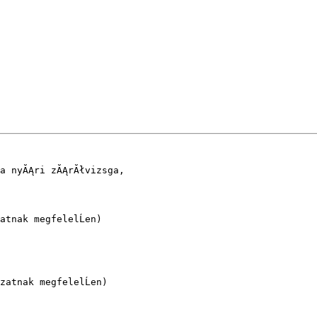
a nyĂĄri zĂĄrĂłvizsga, 

tnak megfelelĹen)

atnak megfelelĹen)
