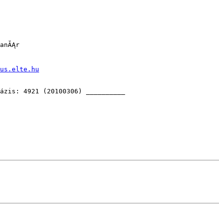
anĂĄr

us.elte.hu
ázis: 4921 (20100306) __________
