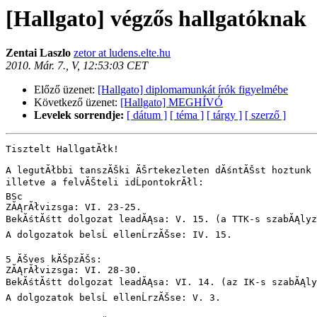
[Hallgato] végzős hallgatóknak
Zentai Laszlo
zetor at ludens.elte.hu
2010. Már. 7., V, 12:53:03 CET
Előző üzenet:
[Hallgato] diplomamunkát írók figyelmébe
Következő üzenet:
[Hallgato] MEGHÍVÓ
Levelek sorrendje:
[ dátum ]
[ téma ]
[ tárgy ]
[ szerző ]
Tisztelt HallgatĂłk!

A legutĂłbbi tanszĂŠki ĂŠrtekezleten dĂśntĂŠst hoztunk 
illetve a felvĂŠteli idĹpontokrĂłl:

BSc

ZĂĄrĂłvizsga: VI. 23-25.

BekĂśtĂśtt dolgozat leadĂĄsa: V. 15. (a TTK-s szabĂĄlyza
A dolgozatok belsĹ ellenĹrzĂŠse: IV. 15.

5 ĂŠves kĂŠpzĂŠs:

ZĂĄrĂłvizsga: VI. 28-30.

BekĂśtĂśtt dolgozat leadĂĄsa: VI. 14. (az IK-s szabĂĄlyz
A dolgozatok belsĹ ellenĹrzĂŠse: V. 3.
