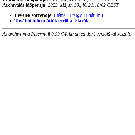
Archíválás időpontja:
2023. Május. 30., K, 21:18:02 CEST
Levelek sorrendje:
[ téma ]
[ tárgy ]
[ dátum ]
További információk erről a listáról...
Az archívum a Pipermail 0.09 (Mailman edition) verzójával készült.