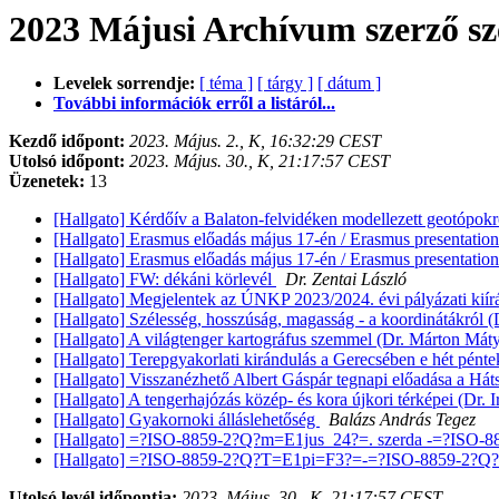
2023 Májusi Archívum szerző sz
Levelek sorrendje:
[ téma ]
[ tárgy ]
[ dátum ]
További információk erről a listáról...
Kezdő időpont:
2023. Május. 2., K, 16:32:29 CEST
Utolsó időpont:
2023. Május. 30., K, 21:17:57 CEST
Üzenetek:
13
[Hallgato] Kérdőív a Balaton-felvidéken modellezett geotópok
[Hallgato] Erasmus előadás május 17-én / Erasmus presentati
[Hallgato] Erasmus előadás május 17-én / Erasmus presentation
[Hallgato] FW: dékáni körlevél
Dr. Zentai László
[Hallgato] Megjelentek az ÚNKP 2023/2024. évi pályázati kiír
[Hallgato] Szélesség, hosszúság, magasság - a koordinátákról 
[Hallgato] A világtenger kartográfus szemmel (Dr. Márton Mát
[Hallgato] Terepgyakorlati kirándulás a Gerecsében e hét pént
[Hallgato] Visszanézhető Albert Gáspár tegnapi előadása a Hát
[Hallgato] A tengerhajózás közép- és kora újkori térképei (Dr. 
[Hallgato] Gyakornoki álláslehetőség
Balázs András Tegez
[Hallgato] =?ISO-8859-2?Q?m=E1jus_24?=. szerda -=?ISO
[Hallgato] =?ISO-8859-2?Q?T=E1pi=F3?=-=?ISO-8859-2?Q?t
Utolsó levél időpontja:
2023. Május. 30., K, 21:17:57 CEST