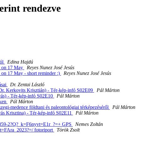
erint rendezve
ról
Edina Hajdú
on on 17 May
Reyes Nunez José Jesús
 on 17 May - short reminder :)
Reyes Nunez José Jesús
ásai
Dr. Zentai László
(Dr. Kerkovits Krisztián) - Tér-kép-infó S02E09
Pál Márton
yás) - Tér-kép-infó S02E10
Pál Márton
eken
Pál Márton
szegi-medence földtani és paleontológiai térképezéséről
Pál Márton
Irás Krisztina) - Tér-kép-infó S02E11
Pál Márton
-8859-2?Q?_k=F6nyvt=E1r_?=+ GPS
Nemes Zoltán
=FAra_2023?=/ fotoriport
Török Zsolt