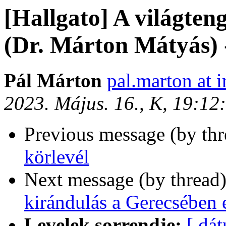
[Hallgato] A világten
(Dr. Márton Mátyás) 
Pál Márton
pal.marton at i
2023. Május. 16., K, 19:1
Previous message (by th
körlevél
Next message (by thread
kirándulás a Gerecsében 
Levelek sorrendje:
[ dá