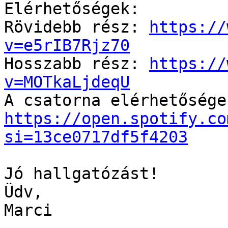
Elérhetőségek:

Rövidebb rész: 
https://
v=e5rIB7Rjz70

Hosszabb rész: 
https://
v=MOTkaLjdeqU
https://open.spotify.co
si=13ce0717df5f4203
Jó hallgatózást!

Üdv,

Marci
