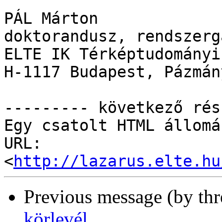
PÁL Márton

doktorandusz, rendszerga
ELTE IK Térképtudományi
H-1117 Budapest, Pázmán
--------- következő rés
Egy csatolt HTML állomá
URL: 
<
http://lazarus.elte.hu
Previous message (by th
körlevél