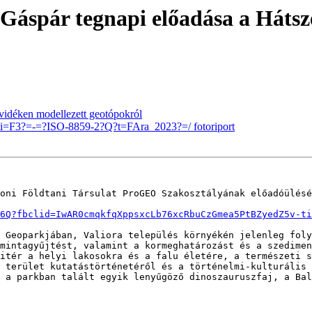
 Gáspár tegnapi előadása a Hátsz
lvidéken modellezett geotópokról
i=F3?=-=?ISO-8859-2?Q?t=FAra_2023?=/ fotoriport
oni Földtani Társulat ProGEO Szakosztályának előadóülésé
6Q?fbclid=IwAR0cmqkfqXppsxcLb76xcRbuCzGmea5PtBZyedZ5v-ti
 Geoparkjában, Valiora település környékén jelenleg foly
mintagyűjtést, valamint a kormeghatározást és a szedimen
itér a helyi lakosokra és a falu életére, a természeti s
 terület kutatástörténetéről és a történelmi-kulturális 
 a parkban talált egyik lenyűgöző dinoszauruszfaj, a Bal