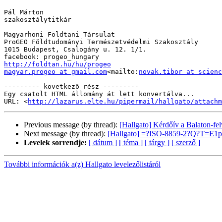
Pál Márton

szakosztálytitkár

Magyarhoni Földtani Társulat

ProGEO Földtudományi Természetvédelmi Szakosztály

1015 Budapest, Csalogány u. 12. 1/1.

http://foldtan.hu/hu/progeo
magyar.progeo at gmail.com
<mailto:
novak.tibor at scienc
--------- következő rész ---------

Egy csatolt HTML állomány át lett konvertálva...

URL: <
http://lazarus.elte.hu/pipermail/hallgato/attachm
Previous message (by thread):
[Hallgato] Kérdőív a Balaton-fe
Next message (by thread):
[Hallgato] =?ISO-8859-2?Q?T=E1p
Levelek sorrendje:
[ dátum ]
[ téma ]
[ tárgy ]
[ szerző ]
További információk a(z) Hallgato levelezőlistáról