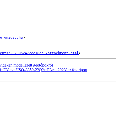
e.unideb.hu
>

ents/20230524/2cc18de9/attachment.html
lvidéken modellezett geotópokról
i=F3?=-=?ISO-8859-2?Q?t=FAra_2023?=/ fotoriport