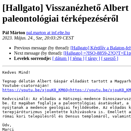
[Hallgato] Visszanézhető Albert
paleontológiai térképezéséről
Pál Márton
pal.marton at inf.elte.hu
2023. Május. 24., Sze, 20:03:29 CEST
Previous message (by thread):
[Hallgato] Kérdőív a Balaton-fe
Next message (by thread):
[Hallgato] =?ISO-8859-2?Q?T=E1p
Levelek sorrendje:
[ dátum ]
[ téma ]
[ tárgy ]
[ szerző ]
Kedves Mind!

Tegnap délután Albert Gáspár előadást tartott a Magyarh
https://youtu.be/xjouK0_KM6Q<https://youtu.be/xjouK0_KM
Kedvcsináló: Az előadás a Hátszegi-medence Dinoszaurusz
be. Ez magában foglalja a paleontológiai ásatásokat, a 
nyújtanak a medence geológiai fejlődésébe. Az előadás k
terepjáróturizmus jelentette kihívásokra is. Emellett a
római kori településről és Densus templomáról, valamint
Üdv,

Marci
