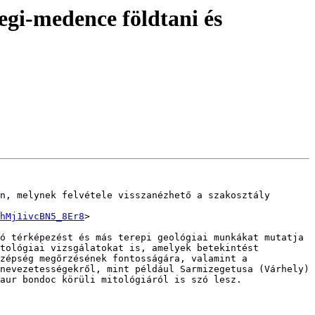
egi-medence földtani és
n, melynek felvétele visszanézhető a szakosztály 
hMj1ivcBN5_8Er8
>

ó térképezést és más terepi geológiai munkákat mutatja 
tológiai vizsgálatokat is, amelyek betekintést 
zépség megőrzésének fontosságára, valamint a 
nevezetességekről, mint például Sarmizegetusa (Várhely) 
aur bondoc körüli mitológiáról is szó lesz.
