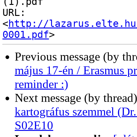
(1).pdf

URL: 
<
http://lazarus.elte.hu
0001.pdf
Previous message (by th
május 17-én / Erasmus pr
reminder :)
Next message (by thread
kartográfus szemmel (Dr.
S02E10