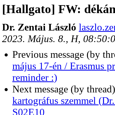
[Hallgato] FW: dékán
Dr. Zentai László
laszlo.ze
2023. Május. 8., H, 08:50
Previous message (by th
május 17-én / Erasmus pr
reminder :)
Next message (by thread
kartográfus szemmel (Dr.
S02E10