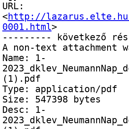
URL: 
<
http://lazarus.elte.hu
0001.html
>

--------- következő rés
A non-text attachment w
Name: 1-
2023_dklev_NeumannNap_d
(1).pdf

Type: application/pdf

Size: 547398 bytes

Desc: 1-
2023_dklev_NeumannNap_d