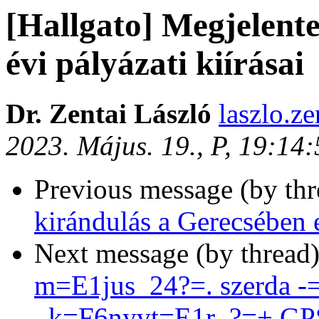
[Hallgato] Megjelent
évi pályázati kiírásai
Dr. Zentai László
laszlo.ze
2023. Május. 19., P, 19:14
Previous message (by th
kirándulás a Gerecsében 
Next message (by thread
m=E1jus_24?=. szerda 
_k=F6nyvt=E1r_?=+ GP