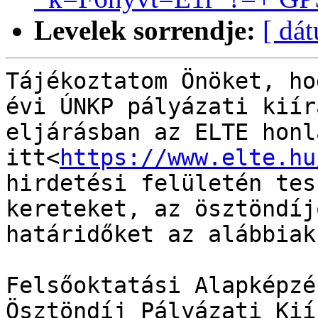
Levelek sorrendje:
[ dá
Tájékoztatom Önöket, ho
évi ÚNKP pályázati kiír
eljárásban az ELTE honla
itt<
https://www.elte.hu
hirdetési felületén tes
kereteket, az ösztöndíj
határidőket az alábbiak
Felsőoktatási Alapképzé
Ösztöndíj Pályázati Kiír