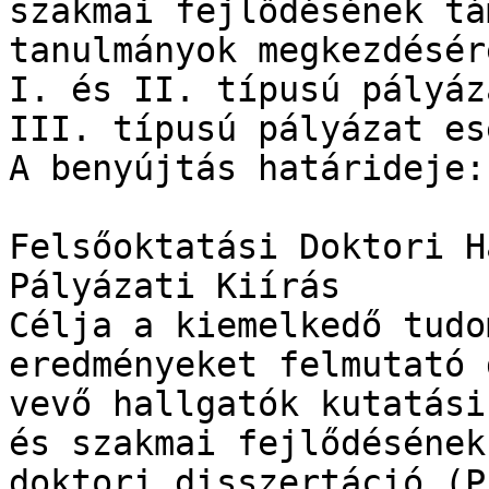
szakmai fejlődésének tá
tanulmányok megkezdésér
I. és II. típusú pályáz
III. típusú pályázat es
A benyújtás határideje:
Felsőoktatási Doktori H
Pályázati Kiírás

Célja a kiemelkedő tudo
eredményeket felmutató 
vevő hallgatók kutatási
és szakmai fejlődésének
doktori disszertáció (P