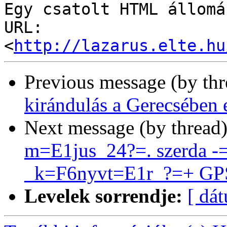
Egy csatolt HTML állomá
URL: 
<
http://lazarus.elte.hu
Previous message (by th
kirándulás a Gerecsében 
Next message (by thread
m=E1jus_24?=. szerda 
_k=F6nyvt=E1r_?=+ GP
Levelek sorrendje:
[ dá