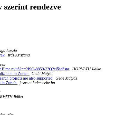
 szerint rendezve
uga László
gyak
Irás Krisztina
yes
r Elme nyitó?==?ISO-8859-2?Q?előadásra
HORVATH Ildiko
lization in Zurich
Gede Mátyás
earch projects are also supported
Gede Mátyás
n in Zurich
jesus at ludens.elte.hu
r
RVATH Ildiko