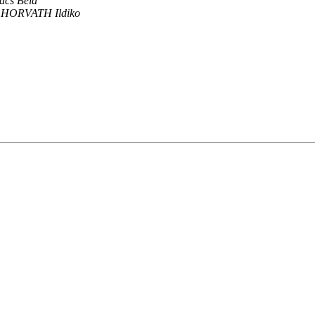
ács Béla
HORVATH Ildiko