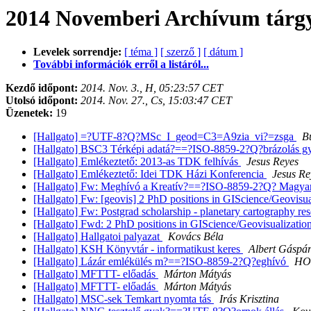
2014 Novemberi Archívum tárgy
Levelek sorrendje:
[ téma ]
[ szerző ]
[ dátum ]
További információk erről a listáról...
Kezdő időpont:
2014. Nov. 3., H, 05:23:57 CET
Utolsó időpont:
2014. Nov. 27., Cs, 15:03:47 CET
Üzenetek:
19
[Hallgato] =?UTF-8?Q?MSc_I_geod=C3=A9zia_vi?=zsga
B
[Hallgato] BSC3 Térképi adatá?==?ISO-8859-2?Q?brázolás 
[Hallgato] Emlékeztető: 2013-as TDK felhívás
Jesus Reyes
[Hallgato] Emlékeztető: Idei TDK Házi Konferencia
Jesus Re
[Hallgato] Fw: Meghívó a Kreatív?==?ISO-8859-2?Q? Magya
[Hallgato] Fw: [geovis] 2 PhD positions in GIScience/Geovisua
[Hallgato] Fw: Postgrad scholarship - planetary cartography res
[Hallgato] Fwd: 2 PhD positions in GIScience/Geovisualizatio
[Hallgato] Hallgatoi palyazat
Kovács Béla
[Hallgato] KSH Könyvtár - informatikust keres
Albert Gáspá
[Hallgato] Lázár emlékülés m?==?ISO-8859-2?Q?eghívó
HO
[Hallgato] MFTTT- előadás
Márton Mátyás
[Hallgato] MFTTT- előadás
Márton Mátyás
[Hallgato] MSC-sek Temkart nyomta tás
Irás Krisztina