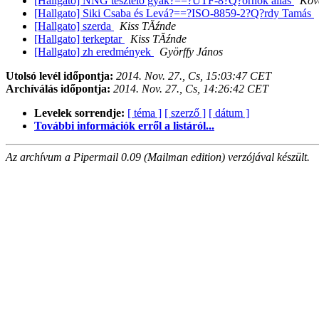
[Hallgato] NNG tesztelő gyak?==?UTF-8?Q?ornok állás
Kov
[Hallgato] Siki Csaba és Levá?==?ISO-8859-2?Q?rdy Tamás
[Hallgato] szerda
Kiss TĂźnde
[Hallgato] terkeptar
Kiss TĂźnde
[Hallgato] zh eredmények
Györffy János
Utolsó levél időpontja:
2014. Nov. 27., Cs, 15:03:47 CET
Archíválás időpontja:
2014. Nov. 27., Cs, 14:26:42 CET
Levelek sorrendje:
[ téma ]
[ szerző ]
[ dátum ]
További információk erről a listáról...
Az archívum a Pipermail 0.09 (Mailman edition) verzójával készült.