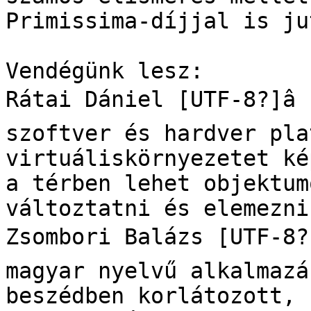
Primissima-díjjal is ju
Vendégünk lesz:

Rátai Dániel [UTF-8?]â
szoftver és hardver pla
virtuáliskörnyezetet ké
a térben lehet objektum
változtatni és elemezni.
Zsombori Balázs [UTF-8?]
magyar nyelvű alkalmazá
beszédben korlátozott, 