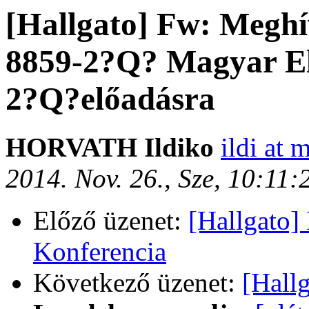
[Hallgato] Fw: Megh
8859-2?Q? Magyar E
2?Q?előadásra
HORVATH Ildiko
ildi at 
2014. Nov. 26., Sze, 10:11
Előző üzenet:
[Hallgato]
Konferencia
Következő üzenet:
[Hallg