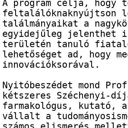
A program célja, hogy t
feltalálóknaknyújtson l
találmányaikat a nagykö
egyidejűleg jelenthet i
területén tanuló fiatal
lehetőséget ad, hogy me
innovációksorával.

Nyitóbeszédet mond Prof
kétszeres Széchenyi-díj
farmakológus, kutató, a
vállalt a tudományosism
számos elismerés mellet