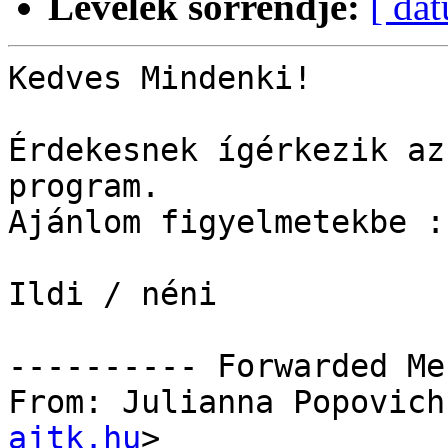
Levelek sorrendje:
[ dá
Kedves Mindenki!

Érdekesnek ígérkezik az
program.

Ajánlom figyelmetekbe :)
Ildi / néni

---------- Forwarded Me
From: Julianna Popovich
ajtk.hu
> 
