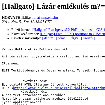
[Hallgato] Lázár emlékülés m
HORVATH Ildiko
ildi at map.elte.hu
2014. Nov. 5., Sze, 12:18:07 CET
Előző üzenet:
[Hallgato] Fw: [geovis] 2 PhD positions in GISc
Következő üzenet:
[Hallgato] Fwd: 2 PhD positions in GIScien
Levelek sorrendje:
[ dátum ]
[ téma ]
[ tárgy ]
[ szerző ]
Kedves Hallgatók és Doktoranduszok!

Ajánlom szíves figyelmetekbe a csatolt meghívó eseményé
Ildi néni

ELTE Térképtudományi és Geoinformatikai Tanszék, Budape
--------- következő rész ---------

Egy csatolt HTML állomány át lett konvertálva...

URL: <
http://lazarus.elte.hu/pipermail/hallgato/attachm
--------- következő rész ---------

A non-text attachment was scrubbed...

Name: 10_o_Lazar_emlekules_meghivo_20141112.pdf

Type: application/pdf
