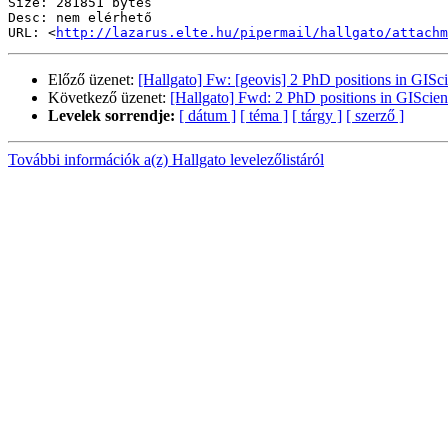
Size: 281851 bytes

Desc: nem elérhető

URL: <
http://lazarus.elte.hu/pipermail/hallgato/attachm
Előző üzenet:
[Hallgato] Fw: [geovis] 2 PhD positions in GISc
Következő üzenet:
[Hallgato] Fwd: 2 PhD positions in GIScien
Levelek sorrendje:
[ dátum ]
[ téma ]
[ tárgy ]
[ szerző ]
További információk a(z) Hallgato levelezőlistáról