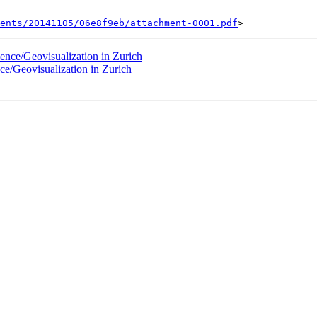
ents/20141105/06e8f9eb/attachment-0001.pdf
ience/Geovisualization in Zurich
ce/Geovisualization in Zurich