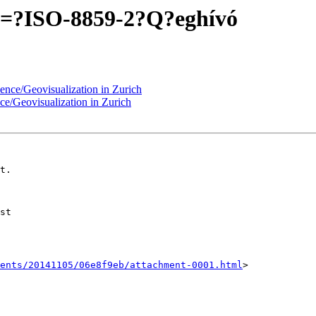
?==?ISO-8859-2?Q?eghívó
ience/Geovisualization in Zurich
ce/Geovisualization in Zurich
t.

st

ents/20141105/06e8f9eb/attachment-0001.html
>
