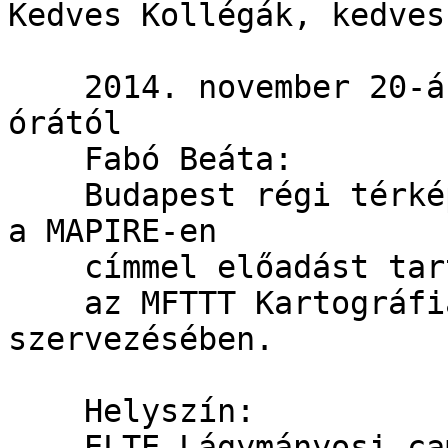
Kedves Kollégák, kedves
    2014. november 20-á
órától

    Fabó Beáta:

    Budapest régi térké
a MAPIRE-en

    címmel előadást tart
    az MFTTT Kartográfi
szervezésében.

    Helyszín:

    ELTE Lágymányosi ca