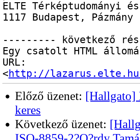
ELTE Térképtudományi és
1117 Budapest, Pázmány 
--------- következő rés
Egy csatolt HTML állomá
URL: 
<
http://lazarus.elte.hu
Előző üzenet:
[Hallgato]
keres
Következő üzenet:
[Hall
ISO-8859-2?Q?rdy Tamá