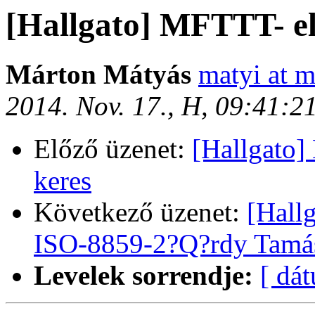
[Hallgato] MFTTT- e
Márton Mátyás
matyi at m
2014. Nov. 17., H, 09:41:
Előző üzenet:
[Hallgato]
keres
Következő üzenet:
[Hall
ISO-8859-2?Q?rdy Tamá
Levelek sorrendje:
[ dá