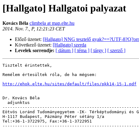
[Hallgato] Hallgatoi palyazat
Kovács Béla
climbela at map.elte.hu
2014. Nov. 7., P, 12:21:23 CET
Előző üzenet:
[Hallgato] NNG tesztelő gyak?==?UTF-8?Q?orn
Következő üzenet:
[Hallgato] szerda
Levelek sorrendje:
[ dátum ]
[ téma ]
[ tárgy ]
[ szerző ]
Tisztelt érintettek,

Remélem értesültek róla, de ha mégsem:

http://ehok.elte.hu/sites/default/files/pkk14-15-1.pdf
Dr. Kovács Béla

  adjunktus

-------------------------------------------------------
Eötvös Loránd Tudományegyetem -IK- Térképtudományi és G
H-1117 Budapest, Pázmány Péter sétány 1/a

Tel:+36-1-3722975, Fax:+36-1-3722951                   
-------------------------------------------------------