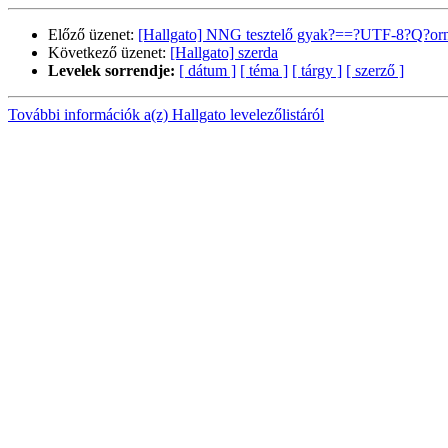
Előző üzenet:
[Hallgato] NNG tesztelő gyak?==?UTF-8?Q?orn
Következő üzenet:
[Hallgato] szerda
Levelek sorrendje:
[ dátum ]
[ téma ]
[ tárgy ]
[ szerző ]
További információk a(z) Hallgato levelezőlistáról