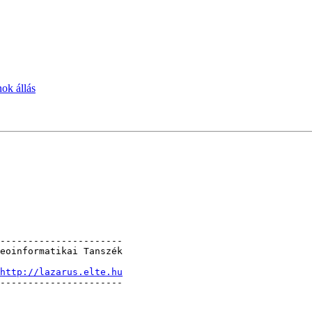
ok állás
----------------------

eoinformatikai Tanszék

http://lazarus.elte.hu
----------------------
